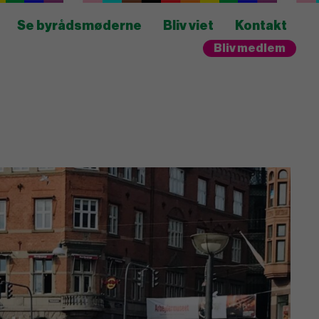
Se byrådsmøderne
Bliv viet
Kontakt
Bliv medlem