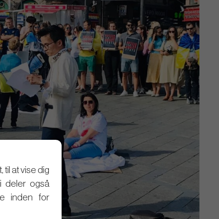
il at vise dig
Vi deler også
e inden for