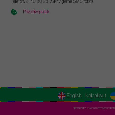
Telefon: 21 40 80 28 (Skriv gerne SMS først)
Privatlivspolitik
English
Kalaallisut
Hjemmesiden drives af kampagneholdet b