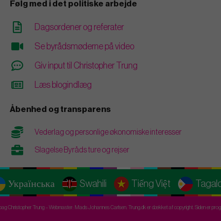
Følg med i det politiske arbejde
Dagsordener og referater
Se byrådsmøderne på video
Giv input til Christopher Trung
Læs blogindlæg
Åbenhed og transparens
Vederlag og personlige økonomiske interesser
Slagelse Byråds ture og rejser
Українська
Swahili
Tiếng Việt
Tagal
ag Christopher Trung – Webmaster: Mads Johannes Carlsen. Trung.dk er dækket af copyright. Siden er progr