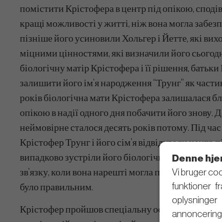
помістити Крістофера в центр під опікою, споді
кращі можливості у житті, ніж вона могла забезп
пізніше його усиновили Хольгер і Йетте, які вих
міцними цінностями, які визначили його сьогод
біологічну матір Крістофера і її рішення, батьк
залишити його ім’я народження “Трунг” як части
років біологічна мати Крістофера залишалася бл
опікою в надії одного дня побачити його знову. 
неймовірне сталося десять років потому. Під час 
Крістофер Трунг і його сім’я відвідували центр п
випадково зустріли його біологічну матір. Це б
Denne hje
Vi bruger coo
зв’язку, коли вона нарешті могла переконатися, щ
funktioner f
було правильним.
oplysninge
Крістофер пройшов спеціальну освіту в школі Ро
annoncering 