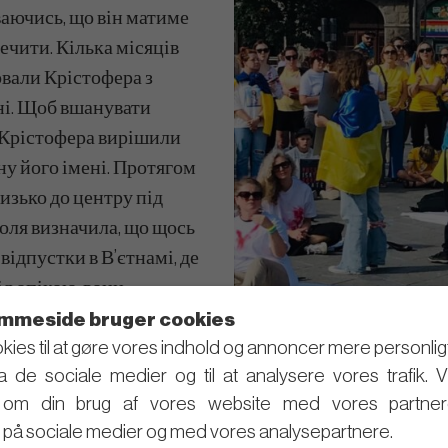
ваючись, що він матиме
ечити. Кілька місяців
овали Крістофера з
ні. Щоб вшанувати
и Крістофера вирішили
ну його імені. Протягом
изько до центру під
Доля визначила, що щось
відпустки в В’єтнамі, де
ід опікою, вони
ув момент глибокого
mmeside bruger cookies
kies til at gøre vores indhold og annoncer mere personligt, t
о її рішення віддати його
ra de sociale medier og til at analysere vores trafik. 
r om din brug af vores website med vores partner
зенкілде в Слагельсе,
på sociale medier og med vores analysepartnere.