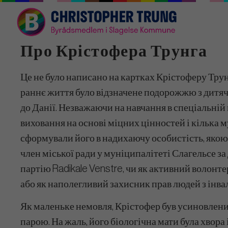
Про Крістофера Трунга
Це не було написано на картках Крістоферу Трун
раннє життя було відзначене подорожжю з дитяч
до Данії. Незважаючи на навчання в спеціальній 
виховання на основі міцних цінностей і кілька 
сформували його в надихаючу особистість, якою в
член міської ради у муніципалітеті Слагельсе за
партію Radikale Venstre, чи як активний волонте
або як наполегливий захисник прав людей з інва
Як маленьке немовля, Крістофер був усиновлени
парою. На жаль, його біологічна мати була хвора