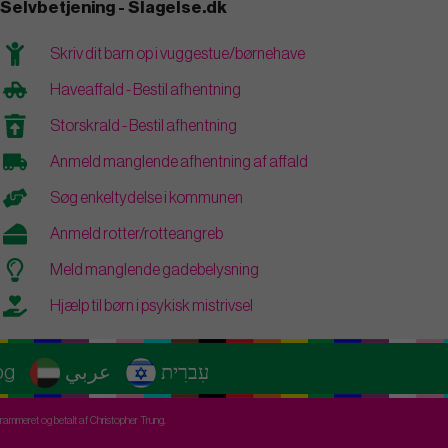
Selvbetjening - Slagelse.dk
Skriv dit barn op i vuggestue/børnehave
Haveaffald - Bestil afhentning
Storskrald - Bestil afhentning
Anmeld manglende afhentning af affald
Søg enkeltydelse i kommunen
Anmeld rotter/rotteangreb
Meld manglende gadebelysning
Hjælp til børn i psykisk mistrivsel
og
عربي
עִברִית
ammeret og betalt af Christopher Trung.