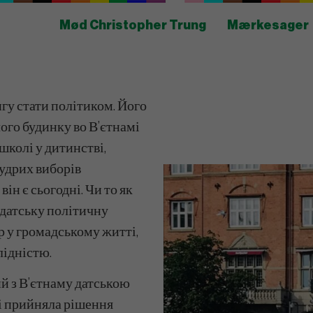
Mød Christopher Trung
Mærkesager
гу стати політиком. Його
ого будинку во В’єтнамі
школі у дитинстві,
мудрих виборів
ін є сьогодні. Чи то як
 датську політичну
р у громадському житті,
лідністю.
й з В’єтнаму датською
 і прийняла рішення