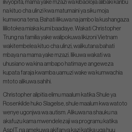
ilivyopita, mama yake mzazi wa kibaolojia alibaki karibu
na kituo cha ulinzi kwa matumaini ya siku moja
kumwona tena. Bahati ilikuwa na jambo la kushangaza
lililotokea miaka kumi baadaye. Wakati Christopher
Trung na familia yake walipokuwa likizoni Vietnam
wakitembelea kituo cha ulinzi, walikutana bahati
mbaya na mama yake mzazi. Ilikuwa wakati wa
uhusiano wa kina ambapo hatimaye angeweza
kupata faraja kwamba uamuzi wake wa kumwachia
mtoto alikuwa sahihi.
Christopher alipitia elimu maalum katika Shule ya
Rosenkilde huko Slagelse, shule maalum kwa watoto
wenye ugonjwa wa autism. Alikuwa na shauku na
akafuzu kama mwendelezaji wa programu katika
AspIT, na amekuwa akifanya kazi katika uga huu