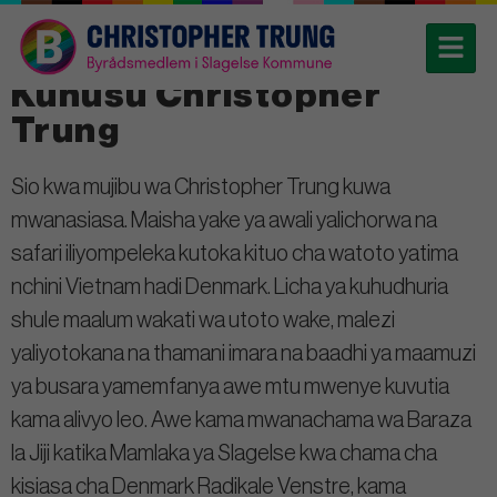
Kuhusu Christopher
Trung
Sio kwa mujibu wa Christopher Trung kuwa
mwanasiasa. Maisha yake ya awali yalichorwa na
safari iliyompeleka kutoka kituo cha watoto yatima
nchini Vietnam hadi Denmark. Licha ya kuhudhuria
shule maalum wakati wa utoto wake, malezi
yaliyotokana na thamani imara na baadhi ya maamuzi
ya busara yamemfanya awe mtu mwenye kuvutia
kama alivyo leo. Awe kama mwanachama wa Baraza
la Jiji katika Mamlaka ya Slagelse kwa chama cha
kisiasa cha Denmark Radikale Venstre, kama