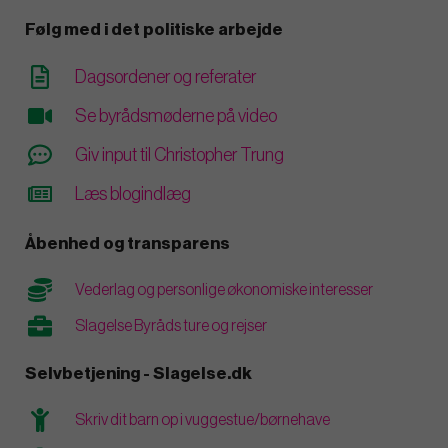
Følg med i det politiske arbejde
Dagsordener og referater
Se byrådsmøderne på video
Giv input til Christopher Trung
Læs blogindlæg
Åbenhed og transparens
Vederlag og personlige økonomiske interesser
Slagelse Byråds ture og rejser
Selvbetjening - Slagelse.dk
Skriv dit barn op i vuggestue/børnehave