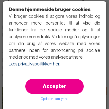
tangu wakati huo. Safari yake haijambo tu kumfanya
Denne hjemmeside bruger cookies
awe mtu imara lakini pia imempa ufahamu na uzoefu
Vi bruger cookies til at gøre vores indhold og
ambao sasa anachangia kama mwanachama wa
annoncer mere personligt, til at vise dig
Baraza la Jiji, ambapo anajitahidi kuleta tofauti chanya
funktioner fra de sociale medier og til at
kwa raia walio hatarini zaidi katika Mamlaka ya
analysere vores trafik. Vi deler også oplysninger
Slagelse.
om din brug af vores website med vores
partnere inden for annoncering på sociale
Christopher amekuwa mshiriki wa Shirika la Msalaba
medier og med vores analysepartnere.
Mwekundu kwa miaka kadhaa, na kwa hakika ameheri
Læs privatlivspolitikken her
.
na misingi ya kibinadamu na maadili ambayo huathiri
maisha yake kila siku.
Accepter
Opdater samtykke