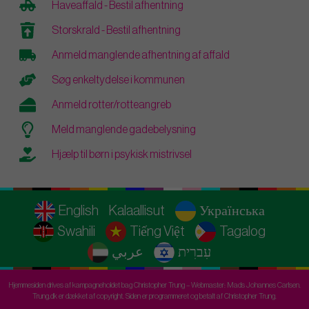
Haveaffald - Bestil afhentning
Storskrald - Bestil afhentning
Anmeld manglende afhentning af affald
Søg enkeltydelse i kommunen
Anmeld rotter/rotteangreb
Meld manglende gadebelysning
Hjælp til børn i psykisk mistrivsel
English
Kalaallisut
Українська
Swahili
Tiếng Việt
Tagalog
עִברִית
عربي
Hjemmesiden drives af kampagneholdet bag Christopher Trung – Webmaster: Mads Johannes Carlsen.
Trung.dk er dækket af copyright. Siden er programmeret og betalt af Christopher Trung.