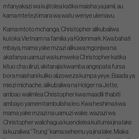
mfanyakazi wa kujitolea katika maisha ya jamii, au
kama mtetezi imara wa watu wenye ulemavu.
Kama mtoto mchanga, Christopher alikubaliwa
kutoka Vietnam na familia ya Kidenmark. Kwa bahati
mbaya, mama yake mzazi alikuwa mgonjwa na
akafanya uamuzi wa kumweka Christopher katika
kituo cha ulinzi, akitarajia kwamba angepata fursa
bora maishani kuliko alizoweza kumpa yeye. Baada ya
miezi michache, alikubaliwa na Holger na Jette,
ambao walimlea Christopher kwa maadili thabiti
ambayo yamemtambulisha leo. Kwa heshima kwa
mama yake mzazi na uamuzi wake, wazazi wa
Christopher walichagua kuendelea kuitumia jina lake
la kuzaliwa “Trung” kama sehemu ya jina lake. Miaka