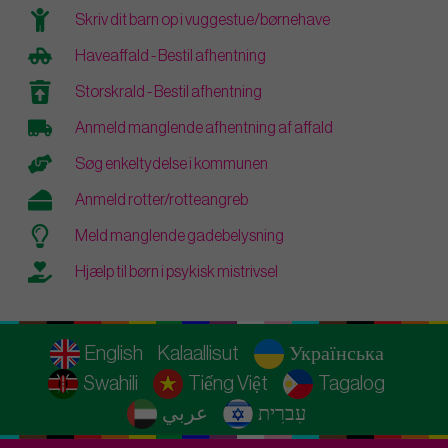
Skriv dit barn op i vuggestue/børnehave
Haveaffald - Bestil afhentning
Storskrald - Bestil afhentning
Anmeld manglende afhentning af affald
Søg enkeltydelse i kommunen
Anmeld rotter/rotteangreb
Meld manglende gadebelysning
Hjælp til børn i psykisk mistrivsel
English
Kalaallisut
Українська
Swahili
Tiếng Việt
Tagalog
עִברִית
عربي