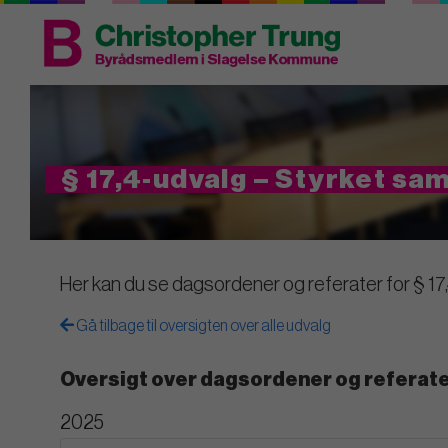
§ 17,4-udvalg – Styrket s
Her kan du se dagsordener og referater for § 1
Gå tilbage til oversigten over alle udvalg
Oversigt over dagsordener og referate
2025