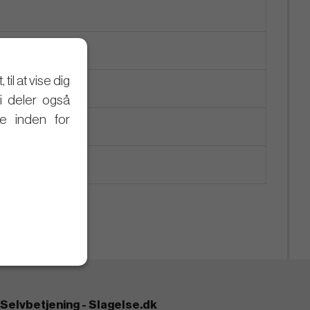
il at vise dig
Vi deler også
e inden for
Selvbetjening - Slagelse.dk