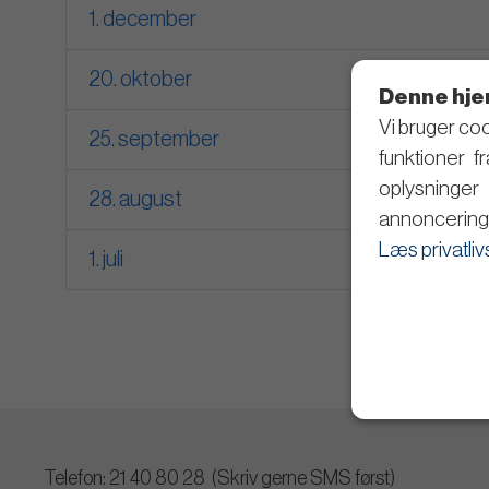
1. december
20. oktober
Denne hje
Vi bruger coo
25. september
funktioner f
oplysninge
28. august
annoncering 
Læs privatliv
1. juli
Telefon: 21 40 80 28 (Skriv gerne SMS først)