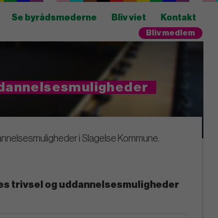
Se byrådsmøderne
Bliv viet
Kontakt
Bliv medlem
uddannelsesmuligheder
ddannelsesmuligheder i Slagelse Kommune.
ges trivsel og uddannelsesmuligheder