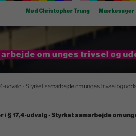
Mød Christopher Trung
Mærkesager
amarbejde om unges trivsel og 
7,4-udvalg - Styrket samarbejde om unges trivsel og u
r i § 17,4-udvalg - Styrket samarbejde om un