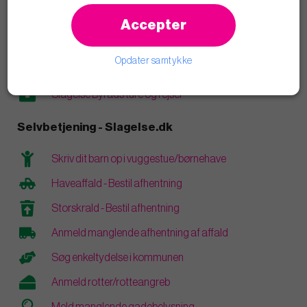
Læs blogindlæg
Accepter
Åbenhed og transparens
Opdater samtykke
Vederlag og personlige økonomiske interesser
Slagelse Byråds ture og rejser
Selvbetjening - Slagelse.dk
Skriv dit barn op i vuggestue/børnehave
Haveaffald - Bestil afhentning
Storskrald - Bestil afhentning
Anmeld manglende afhentning af affald
Søg enkeltydelse i kommunen
Anmeld rotter/rotteangreb