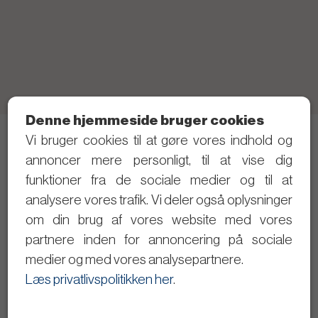
Denne hjemmeside bruger cookies
Vi bruger cookies til at gøre vores indhold og
Telefon: 21 40 80 28 (Skriv gerne SMS først)
annoncer mere personligt, til at vise dig
Privatlivspolitik
funktioner fra de sociale medier og til at
analysere vores trafik. Vi deler også oplysninger
Følg med i det politiske arbejde
om din brug af vores website med vores
partnere inden for annoncering på sociale
Dagsordener og referater
medier og med vores analysepartnere.
Se byrådsmøderne på video
Læs privatlivspolitikken her
.
Giv input til Christopher Trung