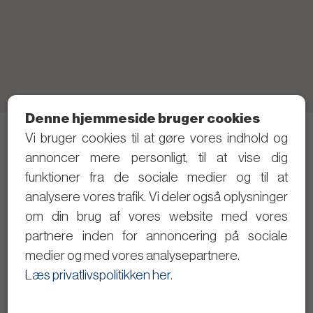
Denne hjemmeside bruger cookies
Vi bruger cookies til at gøre vores indhold og
Telefon: 21 40 80 28 (Skriv gerne SMS først)
annoncer mere personligt, til at vise dig
Privatlivspolitik
funktioner fra de sociale medier og til at
analysere vores trafik. Vi deler også oplysninger
Følg med i det politiske arbejde
om din brug af vores website med vores
partnere inden for annoncering på sociale
Dagsordener og referater
medier og med vores analysepartnere.
Se byrådsmøderne på video
Læs privatlivspolitikken her
.
Giv input til Christopher Trung