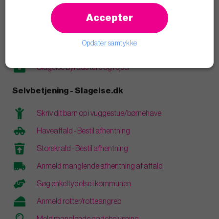
Læs blogindlæg
Accepter
Åbenhed og transparens
Opdater samtykke
Vederlag og personlige økonomiske interesser
Slagelse Byråds ture og rejser
Selvbetjening - Slagelse.dk
Skriv dit barn op i vuggestue/børnehave
Haveaffald - Bestil afhentning
Storskrald - Bestil afhentning
Anmeld manglende afhentning af affald
Søg enkeltydelse i kommunen
Anmeld rotter/rotteangreb