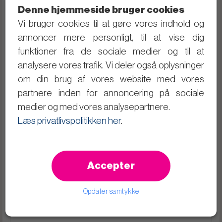
Denne hjemmeside bruger cookies
28. november
Vi bruger cookies til at gøre vores indhold og
2. november
annoncer mere personligt, til at vise dig
funktioner fra de sociale medier og til at
24. august
analysere vores trafik. Vi deler også oplysninger
om din brug af vores website med vores
15. juni
partnere inden for annoncering på sociale
medier og med vores analysepartnere.
8. maj
Læs privatlivspolitikken her
.
23. februar
Accepter
2022
Opdater samtykke
7. december