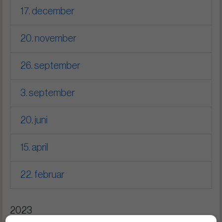
17. december
20. november
26. september
3. september
20. juni
15. april
22. februar
2023