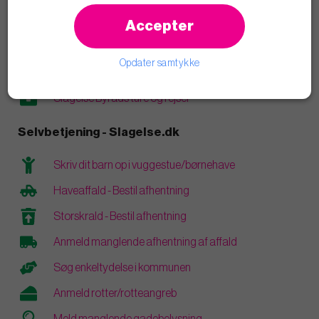
Læs blogindlæg
Accepter
Åbenhed og transparens
Opdater samtykke
Vederlag og personlige økonomiske interesser
Slagelse Byråds ture og rejser
Selvbetjening - Slagelse.dk
Skriv dit barn op i vuggestue/børnehave
Haveaffald - Bestil afhentning
Storskrald - Bestil afhentning
Anmeld manglende afhentning af affald
Søg enkeltydelse i kommunen
Anmeld rotter/rotteangreb