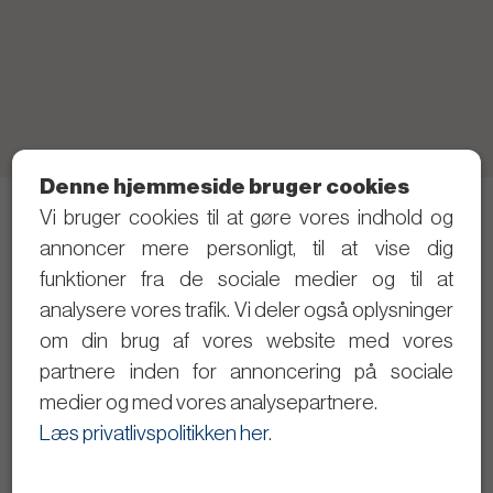
Denne hjemmeside bruger cookies
Vi bruger cookies til at gøre vores indhold og
Telefon: 21 40 80 28 (Skriv gerne SMS først)
annoncer mere personligt, til at vise dig
Privatlivspolitik
funktioner fra de sociale medier og til at
analysere vores trafik. Vi deler også oplysninger
Følg med i det politiske arbejde
om din brug af vores website med vores
partnere inden for annoncering på sociale
Dagsordener og referater
medier og med vores analysepartnere.
Se byrådsmøderne på video
Læs privatlivspolitikken her
.
Giv input til Christopher Trung