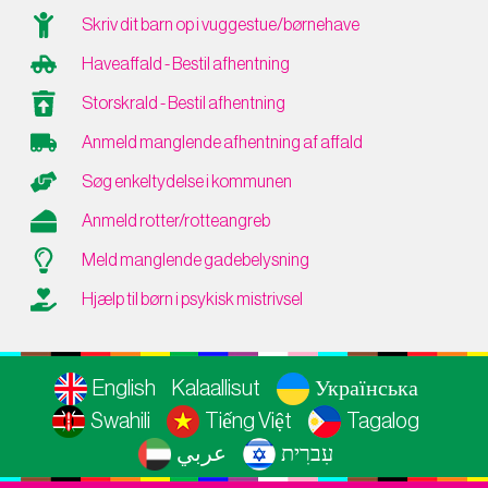
Skriv dit barn op i vuggestue/børnehave
Haveaffald - Bestil afhentning
Storskrald - Bestil afhentning
Anmeld manglende afhentning af affald
Søg enkeltydelse i kommunen
Anmeld rotter/rotteangreb
Meld manglende gadebelysning
Hjælp til børn i psykisk mistrivsel
English
Kalaallisut
Українська
Swahili
Tiếng Việt
Tagalog
עִברִית
عربي