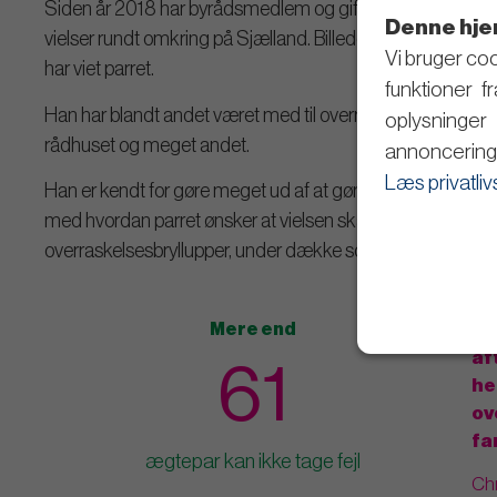
Siden år 2018 har byrådsmedlem og giftefoged
Christo
Denne hje
vielser rundt omkring på Sjælland. Billederne du ser her, er
Vi bruger coo
har viet parret.
funktioner f
Han har blandt andet været med til overraskelsesbryllupper
oplysninge
rådhuset og meget andet.
annoncering 
Læs privatliv
Han er kendt for gøre meget ud af at gøre vielsestalen pers
med hvordan parret ønsker at vielsen skal foregå. Eksempel
overraskelsesbryllupper, under dække som ballonmand eller
Mere end
Su
af
61
he
o
v
fa
ægtepar kan ikke tage fejl
Chr