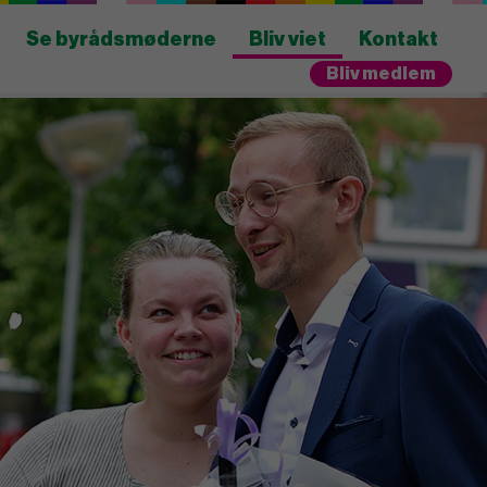
Se byrådsmøderne
Bliv viet
Kontakt
Bliv medlem