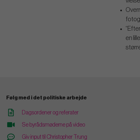
viels
Overr
fotog
“Efter
en li
større
Følg med i det politiske arbejde
Dagsordener og referater
Se byrådsmøderne på video
Giv input til Christopher Trung