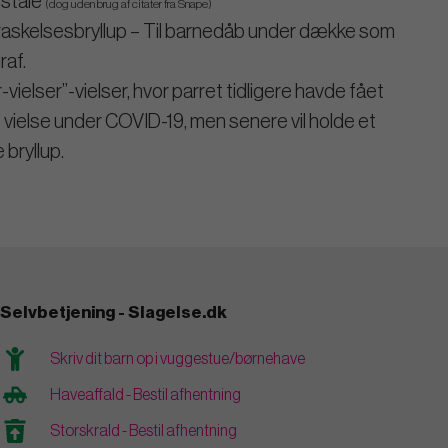
estale
(dog uden brug af citater fra Snape)
askelsesbryllup – Til barnedåb under dække som
raf.
-vielser”-vielser, hvor parret tidligere havde fået
lle vielse under COVID-19, men senere vil holde et
 bryllup.
Selvbetjening - Slagelse.dk
Skriv dit barn op i vuggestue/børnehave
Haveaffald - Bestil afhentning
Storskrald - Bestil afhentning