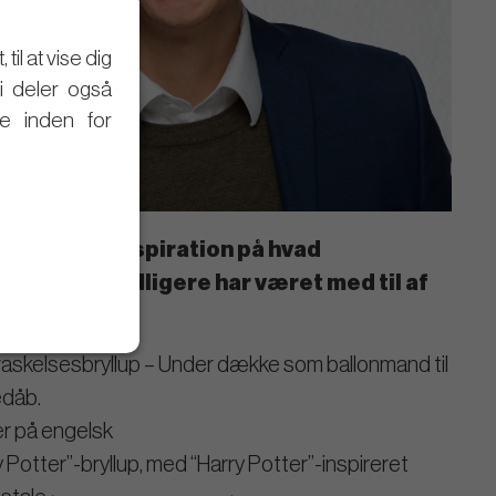
il at vise dig
Vi deler også
e inden for
 udpluk til inspiration på hvad
her Trung tidligere har været med til af
askelsesbryllup – Under dække som ballonmand til
edåb.
er på engelsk
y Potter”-bryllup, med “Harry Potter”-inspireret