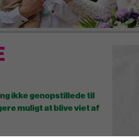
E
g ikke genopstillede til
re muligt at blive viet af