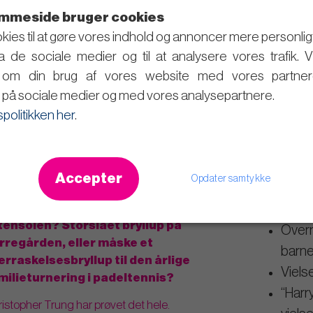
foretaget et utal af borgerlige
pher Trung
mmeside bruger cookies
 billeder han har taget ved de bryllupper hvor han
kies til at gøre vores indhold og annoncer mere personligt, t
ra de sociale medier og til at analysere vores trafik. 
, vielser indendørs, udendørs, i hjemmet, på
r om din brug af vores website med vores partner
på sociale medier og med vores analysepartnere.
spolitikken her
.
onlig for parret, ligesom han er yderst fleksibel
vis har han været med til flere
Her er et
 fotograf til en barnedåb eller lignende.
Christop
Accepter
Opdater samtykke
vielser:
per-romantisk vielse ved stranden til
tensolen?
Storslået bryllup på
Overr
rregården, eller måske et
barn
erraskelsesbryllup
til den årlige
Viels
milieturnering i padeltennis?
“Harr
istopher Trung har prøvet det hele.