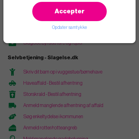
Læs blogindlæg
Accepter
Åbenhed og transparens
Opdater samtykke
Vederlag og personlige økonomiske interesser
Slagelse Byråds ture og rejser
Selvbetjening - Slagelse.dk
Skriv dit barn op i vuggestue/børnehave
Haveaffald - Bestil afhentning
Storskrald - Bestil afhentning
Anmeld manglende afhentning af affald
Søg enkeltydelse i kommunen
Anmeld rotter/rotteangreb