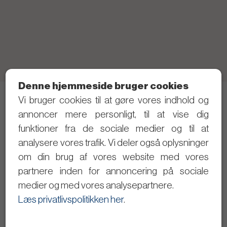
Denne hjemmeside bruger cookies
Vi bruger cookies til at gøre vores indhold og
Telefon: 21 40 80 28 (Skriv gerne SMS først)
annoncer mere personligt, til at vise dig
Privatlivspolitik
funktioner fra de sociale medier og til at
analysere vores trafik. Vi deler også oplysninger
Følg med i det politiske arbejde
om din brug af vores website med vores
partnere inden for annoncering på sociale
Dagsordener og referater
medier og med vores analysepartnere.
Se byrådsmøderne på video
Læs privatlivspolitikken her
.
Giv input til Christopher Trung