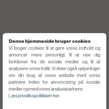
Denne hjemmeside bruger cookies
Vi bruger cookies til at gøre vores indhold og
Telefon: 21 40 80 28 (Skriv gerne SMS først)
annoncer mere personligt, til at vise dig
Privatlivspolitik
funktioner fra de sociale medier og til at
analysere vores trafik. Vi deler også oplysninger
Følg med i det politiske arbejde
om din brug af vores website med vores
partnere inden for annoncering på sociale
Dagsordener og referater
medier og med vores analysepartnere.
Se byrådsmøderne på video
Læs privatlivspolitikken her
.
Giv input til Christopher Trung