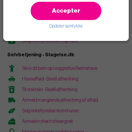
Læs blogindlæg
Accepter
Åbenhed og transparens
Opdater samtykke
Vederlag og personlige økonomiske interesser
Slagelse Byråds ture og rejser
Selvbetjening - Slagelse.dk
Skriv dit barn op i vuggestue/børnehave
Haveaffald - Bestil afhentning
Storskrald - Bestil afhentning
Anmeld manglende afhentning af affald
Søg enkeltydelse i kommunen
Anmeld rotter/rotteangreb