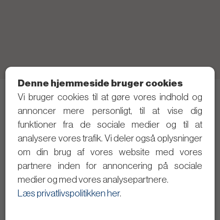
Denne hjemmeside bruger cookies
Vi bruger cookies til at gøre vores indhold og
Telefon: 21 40 80 28 (Skriv gerne SMS først)
annoncer mere personligt, til at vise dig
Privatlivspolitik
funktioner fra de sociale medier og til at
analysere vores trafik. Vi deler også oplysninger
Følg med i det politiske arbejde
om din brug af vores website med vores
partnere inden for annoncering på sociale
Dagsordener og referater
medier og med vores analysepartnere.
Se byrådsmøderne på video
Læs privatlivspolitikken her
.
Giv input til Christopher Trung