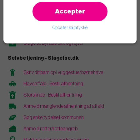
Læs blogindlæg
Accepter
Åbenhed og transparens
Opdater samtykke
Vederlag og personlige økonomiske interesser
Slagelse Byråds ture og rejser
Selvbetjening - Slagelse.dk
Skriv dit barn op i vuggestue/børnehave
Haveaffald - Bestil afhentning
Storskrald - Bestil afhentning
Anmeld manglende afhentning af affald
Søg enkeltydelse i kommunen
Anmeld rotter/rotteangreb