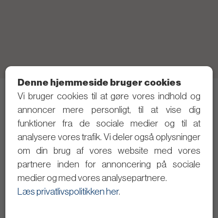
Denne hjemmeside bruger cookies
Vi bruger cookies til at gøre vores indhold og
Telefon: 21 40 80 28 (Skriv gerne SMS først)
annoncer mere personligt, til at vise dig
Privatlivspolitik
funktioner fra de sociale medier og til at
analysere vores trafik. Vi deler også oplysninger
Følg med i det politiske arbejde
om din brug af vores website med vores
partnere inden for annoncering på sociale
Dagsordener og referater
medier og med vores analysepartnere.
Se byrådsmøderne på video
Læs privatlivspolitikken her
.
Giv input til Christopher Trung