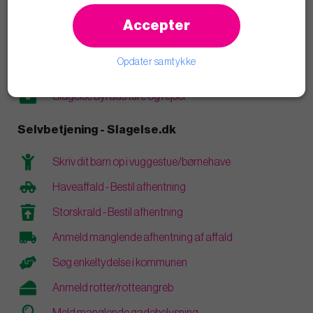
Læs blogindlæg
Accepter
Åbenhed og transparens
Opdater samtykke
Vederlag og personlige økonomiske interesser
Slagelse Byråds ture og rejser
Selvbetjening - Slagelse.dk
Skriv dit barn op i vuggestue/børnehave
Haveaffald - Bestil afhentning
Storskrald - Bestil afhentning
Anmeld manglende afhentning af affald
Søg enkeltydelse i kommunen
Anmeld rotter/rotteangreb