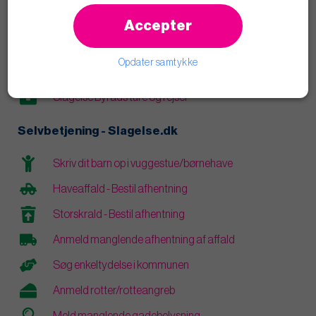
Læs blogindlæg
Accepter
Åbenhed og transparens
Opdater samtykke
Vederlag og personlige økonomiske interesser
Slagelse Byråds ture og rejser
Selvbetjening - Slagelse.dk
Skriv dit barn op i vuggestue/børnehave
Haveaffald - Bestil afhentning
Storskrald - Bestil afhentning
Anmeld manglende afhentning af affald
Søg enkeltydelse i kommunen
Anmeld rotter/rotteangreb