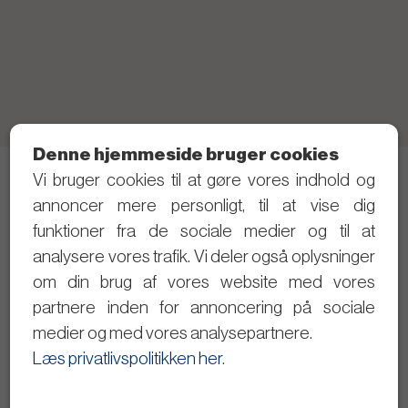
Denne hjemmeside bruger cookies
Vi bruger cookies til at gøre vores indhold og
Telefon: 21 40 80 28 (Skriv gerne SMS først)
annoncer mere personligt, til at vise dig
Privatlivspolitik
funktioner fra de sociale medier og til at
analysere vores trafik. Vi deler også oplysninger
Følg med i det politiske arbejde
om din brug af vores website med vores
partnere inden for annoncering på sociale
Dagsordener og referater
medier og med vores analysepartnere.
Se byrådsmøderne på video
Læs privatlivspolitikken her
.
Giv input til Christopher Trung