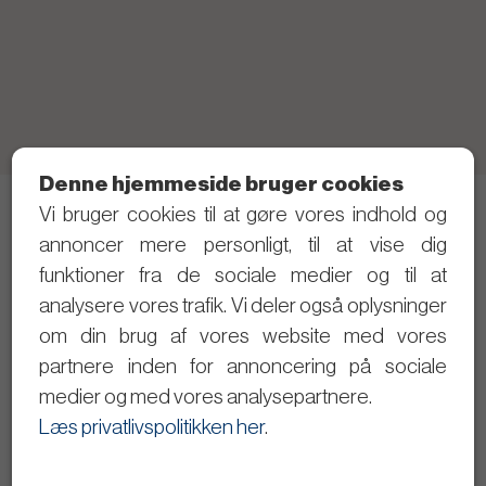
Denne hjemmeside bruger cookies
Vi bruger cookies til at gøre vores indhold og
Telefon: 21 40 80 28 (Skriv gerne SMS først)
annoncer mere personligt, til at vise dig
Privatlivspolitik
funktioner fra de sociale medier og til at
analysere vores trafik. Vi deler også oplysninger
Følg med i det politiske arbejde
om din brug af vores website med vores
partnere inden for annoncering på sociale
Dagsordener og referater
medier og med vores analysepartnere.
Se byrådsmøderne på video
Læs privatlivspolitikken her
.
Giv input til Christopher Trung