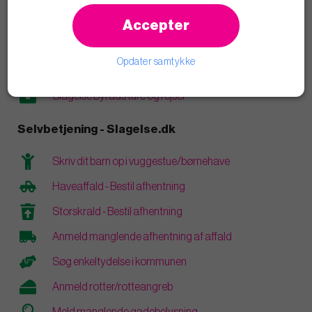
Læs blogindlæg
Accepter
Åbenhed og transparens
Opdater samtykke
Vederlag og personlige økonomiske interesser
Slagelse Byråds ture og rejser
Selvbetjening - Slagelse.dk
Skriv dit barn op i vuggestue/børnehave
Haveaffald - Bestil afhentning
Storskrald - Bestil afhentning
Anmeld manglende afhentning af affald
Søg enkeltydelse i kommunen
Anmeld rotter/rotteangreb