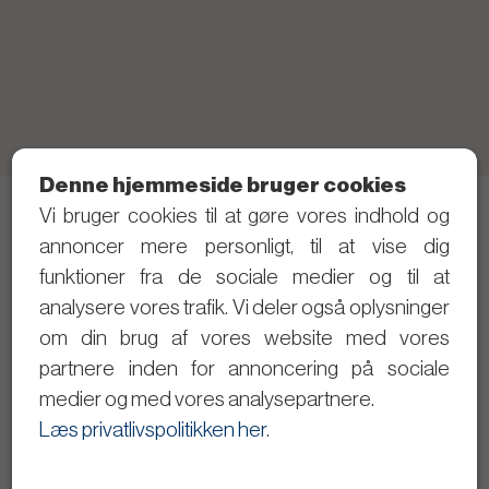
Denne hjemmeside bruger cookies
Vi bruger cookies til at gøre vores indhold og
Telefon: 21 40 80 28 (Skriv gerne SMS først)
annoncer mere personligt, til at vise dig
Privatlivspolitik
funktioner fra de sociale medier og til at
analysere vores trafik. Vi deler også oplysninger
Følg med i det politiske arbejde
om din brug af vores website med vores
partnere inden for annoncering på sociale
Dagsordener og referater
medier og med vores analysepartnere.
Se byrådsmøderne på video
Læs privatlivspolitikken her
.
Giv input til Christopher Trung