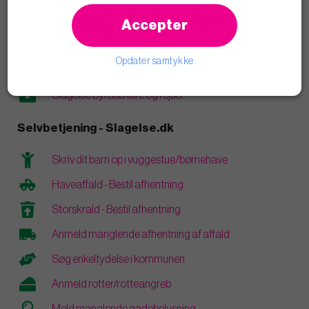
Læs blogindlæg
Accepter
Åbenhed og transparens
Opdater samtykke
Vederlag og personlige økonomiske interesser
Slagelse Byråds ture og rejser
Selvbetjening - Slagelse.dk
Skriv dit barn op i vuggestue/børnehave
Haveaffald - Bestil afhentning
Storskrald - Bestil afhentning
Anmeld manglende afhentning af affald
Søg enkeltydelse i kommunen
Anmeld rotter/rotteangreb