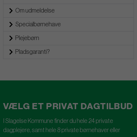
Om udmeldelse
Specialbørnehave
Plejebørn
Pladsgaranti?
VÆLG ET PRIVAT DAGTILBUD
I Slagelse Kommune finder du hele 24 private
dagplejere, samt hele 8 private børnehaver eller