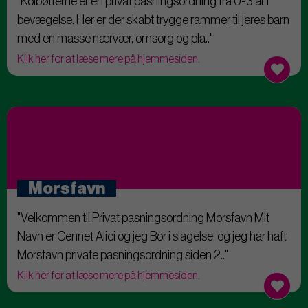
"Kolbøtterne er en privat pasningsordning fra 0-3 år i
bevægelse. Her er der skabt trygge rammer til jeres barn
med en masse nærvær, omsorg og pla.."
Klik her for at læse mere på hjemmesiden.
Morsfavn
"Velkommen til Privat pasningsordning Morsfavn Mit
Navn er Cennet Alici og jeg Bor i slagelse, og jeg har haft
Morsfavn private pasningsordning siden 2.."
Klik her for at læse mere på hjemmesiden.