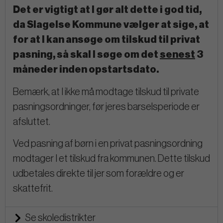
Det er vigtigt at I gør alt dette i god tid,
da Slagelse Kommune vælger at sige, at
for at I kan ansøge om tilskud til privat
pasning, så skal I søge om det
senest
3
måneder inden opstartsdato.
Bemærk, at I ikke må modtage tilskud til private
pasningsordninger, før jeres barselsperiode er
afsluttet.
Ved pasning af børn i en privat pasningsordning
modtager I et tilskud fra kommunen. Dette tilskud
udbetales direkte til jer som forældre og er
skattefrit.
Se skoledistrikter