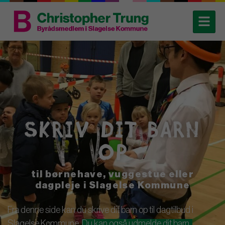
SKRIV DIT BARN
OP
til børnehave, vuggestue eller
dagpleje i Slagelse Kommune
Fra denne side kan du skrive dit barn op til dagtilbud i
Slagelse Kommune.
Du kan også udmelde dit barn.