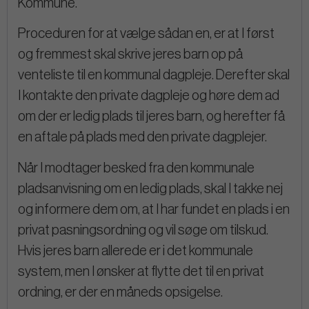
Kommune.
Proceduren for at vælge sådan en, er at I først
og fremmest skal skrive jeres barn op på
venteliste til en kommunal dagpleje. Derefter skal
I kontakte den private dagpleje og høre dem ad
om der er ledig plads til jeres barn, og herefter få
en aftale på plads med den private dagplejer.
Når I modtager besked fra den kommunale
pladsanvisning om en ledig plads, skal I takke nej
og informere dem om, at I har fundet en plads i en
privat pasningsordning og vil søge om tilskud.
Hvis jeres barn allerede er i det kommunale
system, men I ønsker at flytte det til en privat
ordning, er der en måneds opsigelse.