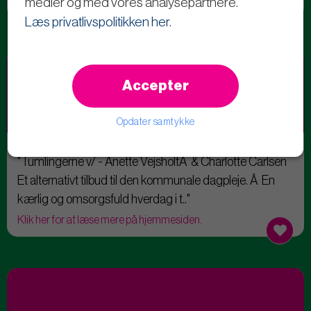
medier og med vores analysepartnere.
Læs privatlivspolitikken her
.
Accepter
Opdater samtykke
Tumlingerne
"Tumlingerne v/ - Anette VejsholtÂ & Charlotte Carlsen
Et alternativt tilbud til den kommunale dagpleje. Â En
kærlig og omsorgsfuld hverdag i t.."
Klik her for at læse mere på hjemmesiden.