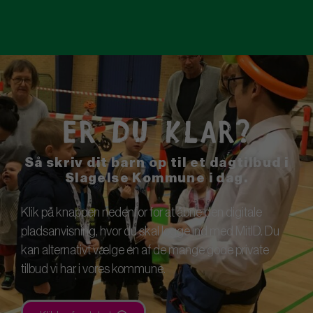
ER DU KLAR?
Så skriv dit barn op til et dagtilbud i
Slagelse Kommune i dag.
Klik på knappen nedenfor for at åbne den digitale
pladsanvisning, hvor du skal logge ind med MitID. Du
kan alternativt vælge en af de mange gode private
tilbud vi har i vores kommune.