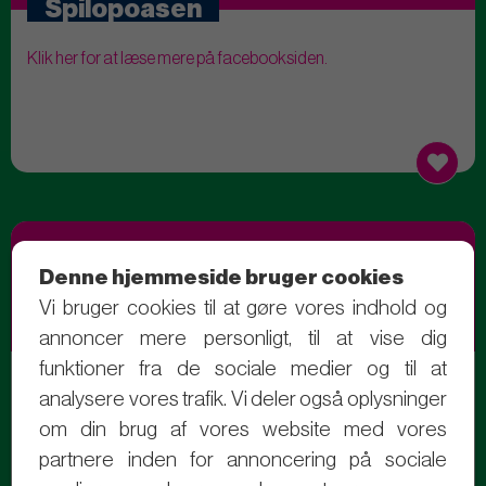
Spilopoasen
Klik her for at læse mere på facebooksiden.
Denne hjemmeside bruger cookies
Vi bruger cookies til at gøre vores indhold og
annoncer mere personligt, til at vise dig
Sussis troldeunger
funktioner fra de sociale medier og til at
analysere vores trafik. Vi deler også oplysninger
Klik her for at læse mere på facebooksiden.
om din brug af vores website med vores
partnere inden for annoncering på sociale