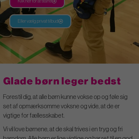
Klik her for at starte
Eller vælg privat tilbud
Glade børn leger bedst
Forestil dig, at alle børn kunne vokse op og føle sig
set af opmærksomme voksne og vide, at de er
vigtige for fællesskabet.
Vi vil love børnene, at de skal trives i en tryg og fri
barndom. Alle børn er lige vigtige og har ret til en god