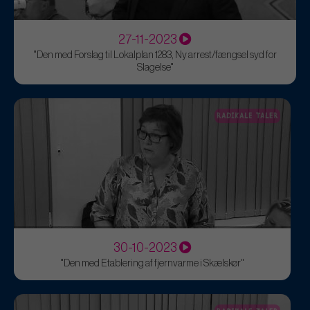
27-11-2023
"Den med Forslag til Lokalplan 1283, Ny arrest/fængsel syd for
Slagelse"
RADIKALE TALER
30-10-2023
"Den med Etablering af fjernvarme i Skælskør"