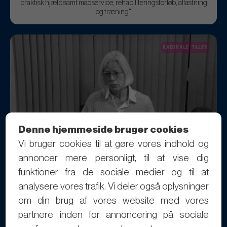
praktisk hjælp samt madservice, rehabiliteringsforløb, aflastning
og træning"
RADIKALE TALER
Denne hjemmeside bruger cookies
Vi bruger cookies til at gøre vores indhold og
25-11-2024
"Den med Budgetopfølgning 4 - Forventet resultat for 2024 samlet
annoncer mere personligt, til at vise dig
for alle udvalg"
funktioner fra de sociale medier og til at
analysere vores trafik. Vi deler også oplysninger
om din brug af vores website med vores
RADIKALE TALER
partnere inden for annoncering på sociale