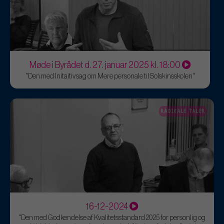
Møde i Byrådet d. 27. januar 2025 kl. 18:00
"Den med Initaitivsag om Mere personale til Solskinsskolen"
RADIKALE TALER
16-12-2024
"Den med Godkendelse af Kvalitetsstandard 2025 for personlig og