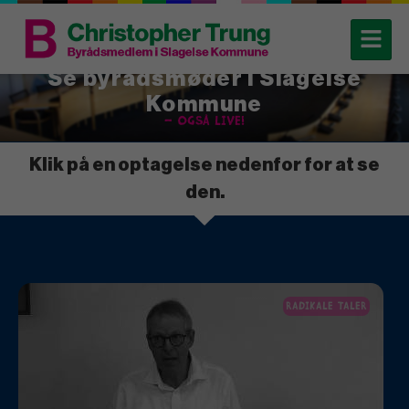
Se byrådsmøder i Slagelse
Kommune
– også live!
Klik på en optagelse nedenfor for at se
den.
RADIKALE TALER