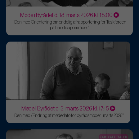
Møde i Byrådet d. 18. marts 2026 kl. 18:00
"Den med Orientering om endelig afrapportering for Taskforcen
på handicapområdet"
Møde i Byrådet d. 3. marts 2026 kl. 17:15
"Den med Ændring af mødedato for byrådsmødet i marts 2026"
RADIKALE TALER