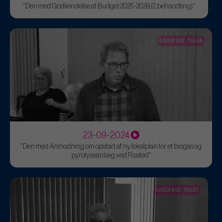
"Den med Godkendelse af Budget 2025-2028 (2.behandling)"
RADIKALE TALER
23-09-2024
"Den med Anmodning om opstart af ny lokalplan for et biogas og
pyrolyseanlæg ved Rosted"
RADIKALE TALER