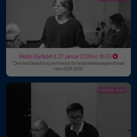
Møde i Byrådet d. 27. januar 2026 kl. 18:00
"Den med Beslutning om honorar for bestyrelsesarbejde i Korsør
Havn 2026-2029"
RADIKALE TALER