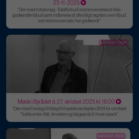
23-11-2025
"Den med Initiativsag -Totalforbud mod anvendelse af ikke-
godkendte tilbud samt indførelse af offentligt register over tilbud,
som kommunen selv har godkendt"
RADIKALE TALER
Møde i Byrådet d. 27. oktober 2025 kl. 18:00
"Den med Forslag til tillæg 6 til spildevandsplan 2024 for området
Trafikcenter Allé, Arresten og Idagaards Erhvervspark"
RADIKALE TALER