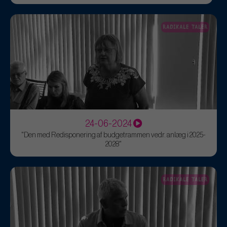
RADIKALE TALER
24-06-2024
"Den med Redisponering af budgetrammen vedr. anlæg i 2025-
2028"
RADIKALE TALER