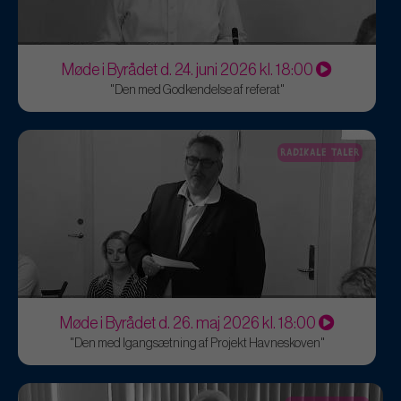
Møde i Byrådet d. 24. juni 2026 kl. 18:00
"Den med Godkendelse af referat"
RADIKALE TALER
Møde i Byrådet d. 26. maj 2026 kl. 18:00
"Den med Igangsætning af Projekt Havneskoven"