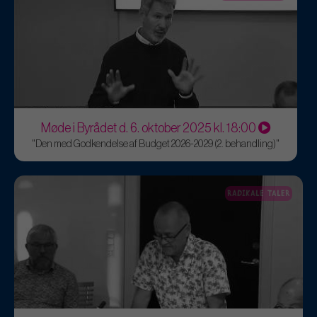
Møde i Byrådet d. 6. oktober 2025 kl. 18:00
"Den med Godkendelse af Budget 2026-2029 (2. behandling)"
RADIKALE TALER