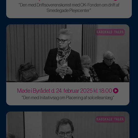
"Den med Driftsoverenskomst med OK-Fonden om drift af
Smedegade Plejecenter"
RADIKALE TALER
Møde i Byrådet d. 24. februar 2025 kl. 18:00
"Den med Initaitivsag om Placering af solcelleanlæg"
RADIKALE TALER