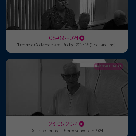
08-09-2024
"Den med Godkendelse af Budget 2025.28 (1. behandling)"
RADIKALE TALER
26-08-2024
"Den med Forslag til Spildevandsplan 2024"