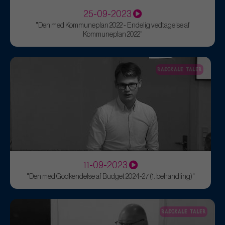
25-09-2023
"Den med Kommuneplan 2022 - Endelig vedtagelse af
Kommuneplan 2022"
RADIKALE TALER
11-09-2023
"Den med Godkendelse af Budget 2024-27 (1. behandling)"
RADIKALE TALER