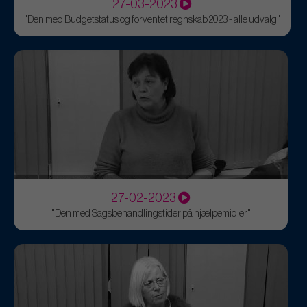
27-03-2023
"Den med Budgetstatus og forventet regnskab 2023 - alle udvalg"
27-02-2023
"Den med Sagsbehandlingstider på hjælpemidler"