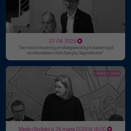
27-04-2025
"Den med Anmodning om tillægsbevilling til etablering af
anretterkøkken i Slots Bjergby Daginstitution"
RADIKALE TALER
Møde i Byrådet d. 24. marts 2025 kl. 18:00