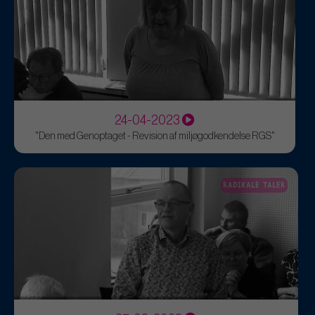
24-04-2023
"Den med Genoptaget - Revision af miljøgodkendelse RGS"
RADIKALE TALER