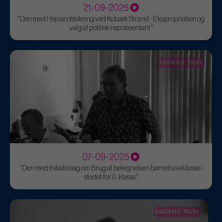
21-09-2025
"Den med Højvandssikring ved Kobæk Strand - Ekspropriation og
valg af politisk repræsentant"
RADIKALE TALER
07-09-2025
"Den med Initaitivsag om Brug af betegnelsen børnehaveklasse i
stedet for 0. klasse"
RADIKALE TALER