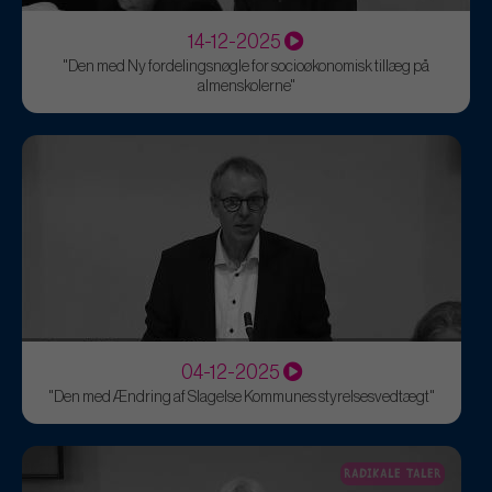
14-12-2025
"Den med Ny fordelingsnøgle for socioøkonomisk tillæg på
almenskolerne"
04-12-2025
"Den med Ændring af Slagelse Kommunes styrelsesvedtægt"
RADIKALE TALER