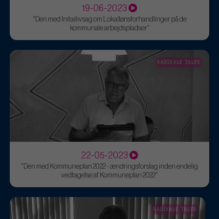
19-06-2023
"Den med Initaitivsag om Lokallønsforhandlinger på de
kommunale arbejdspladser"
RADIKALE TALER
22-05-2023
"Den med Kommuneplan 2022 - ændringsforslag inden endelig
vedtagelse af Kommuneplan 2022"
RADIKALE TALER