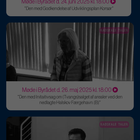
Møde i Byrådet d. 24. juni 2025 kl. 18:00
"Den med Godkendelse af Udviklingsplan Korsør"
RADIKALE TALER
Møde i Byrådet d. 26. maj 2025 kl. 18:00
"Den med Initaitivsag om (Tvangs)salget af arealer ved den
nedlagte Halskov Færgehavn.(B)"
RADIKALE TALER