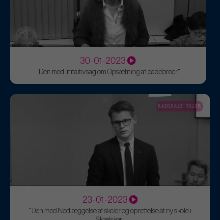
30-01-2023
"Den med Initaitivsag om Opsætning af badebroer"
RADIKALE TALER
23-01-2023
"Den med Nedlæggelse af skoler og oprettelse af ny skole i
Skælskør"