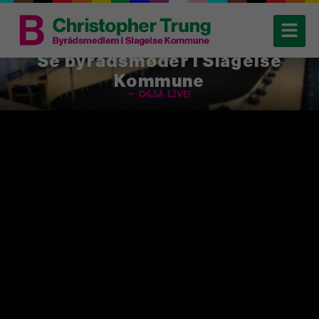
Se byrådsmøder i Slagelse
Kommune
– også live!