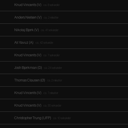
Knud Vincents (V)
ca. 8 sekunder
Anders Nielsen (V)
ca. 2 minutter
Nikolaj Bjørk (V)
ca. 41 sekunder
Ali Yavuz (A)
ca. 42 sekunder
Knud Vincents (V)
ca. 7 sekunder
Josh Bjørkman (D)
ca. 24 sekunder
Thomas Clausen (Ø)
ca. 2 minutter
Knud Vincents (V)
ca. 7 minutter
Knud Vincents (V)
ca. 30 sekunder
Christopher Trung (UFP)
ca. 10 sekunder