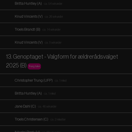
Britta Huntley (A)
ca. 54 sekunder
Knud Vincents (V)
ca. 26 sekunder
Troels Brandt (B)
ca. 14 sekunder
Knud Vincents (V)
ca. 9 sekunder
13. Genoptaget - Valgform for ældrerådsvalget
2025 (B)
Trung taler
Christopher Trung (UFP)
ca. 1 minut
Britta Huntley (A)
ca. 1 minut
Jane Dahl (C)
ca. 46 sekunder
Troels Christensen (C)
ca. 2 minutter