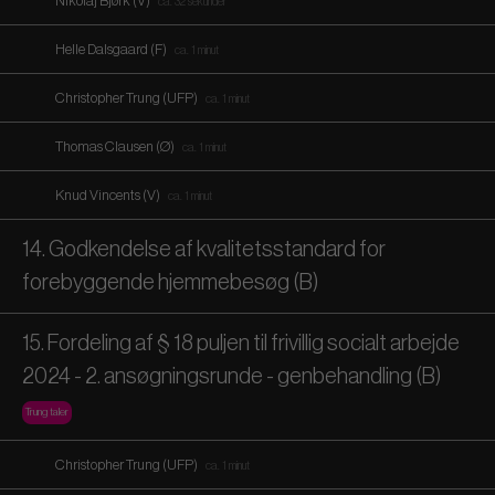
Nikolaj Bjørk (V)
ca. 32 sekunder
Helle Dalsgaard (F)
ca. 1 minut
Christopher Trung (UFP)
ca. 1 minut
Thomas Clausen (Ø)
ca. 1 minut
Knud Vincents (V)
ca. 1 minut
14. Godkendelse af kvalitetsstandard for
forebyggende hjemmebesøg (B)
15. Fordeling af § 18 puljen til frivillig socialt arbejde
2024 - 2. ansøgningsrunde - genbehandling (B)
Trung taler
Christopher Trung (UFP)
ca. 1 minut