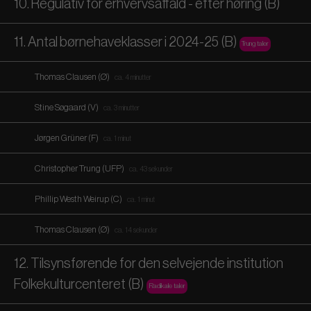
10. Regulativ for erhvervsaffald - efter høring (B)
11. Antal børnehaveklasser i 2024-25 (B)
Trung taler
Thomas Clausen (Ø)
ca. 4 minutter
Stine Søgaard (V)
ca. 3 minutter
Jørgen Grüner (F)
ca. 1 minut
Christopher Trung (UFP)
ca. 43 sekunder
Phillip Westh Weirup (C)
ca. 1 minut
Thomas Clausen (Ø)
ca. 14 sekunder
12. Tilsynsførende for den selvejende institution
Folkekulturcenteret (B)
Radikale taler