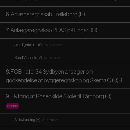
6. Anlægsregnskab Trelleborg (B)
7. Anlægsregnskab PFAS på Engen (B)
Josh Bjørkman (D)
ca. 10 sekunder
Knud Vincents (V)
ca. 7 sekunder
8. FOB - afd. 34 Sydbyen ansøger om
godkendelse af byggeregnskab og Skema C (B)B
9. Flytning af Rosenkilde Skole til Tårnborg (B)
Trung taler
Sofie Janning (A)
ca. 4 minutter