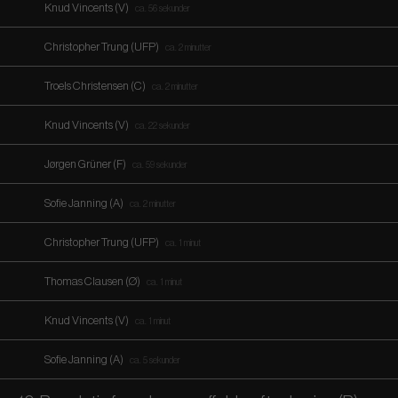
Knud Vincents (V)
ca. 56 sekunder
Christopher Trung (UFP)
ca. 2 minutter
Troels Christensen (C)
ca. 2 minutter
Knud Vincents (V)
ca. 22 sekunder
Jørgen Grüner (F)
ca. 59 sekunder
Sofie Janning (A)
ca. 2 minutter
Christopher Trung (UFP)
ca. 1 minut
Thomas Clausen (Ø)
ca. 1 minut
Knud Vincents (V)
ca. 1 minut
Sofie Janning (A)
ca. 5 sekunder