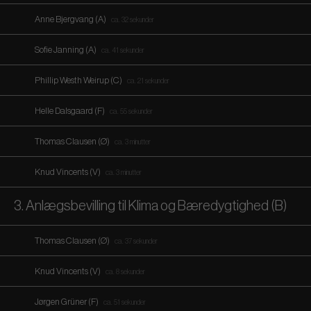
Anne Bjergvang (A)
ca. 32 sekunder
Sofie Janning (A)
ca. 41 sekunder
Phillip Westh Weirup (C)
ca. 21 sekunder
Helle Dalsgaard (F)
ca. 55 sekunder
Thomas Clausen (Ø)
ca. 3 minutter
Knud Vincents (V)
ca. 3 minutter
3. Anlægsbevilling til Klima og Bæredygtighed (B)
Thomas Clausen (Ø)
ca. 37 sekunder
Knud Vincents (V)
ca. 8 sekunder
Jørgen Grüner (F)
ca. 51 sekunder