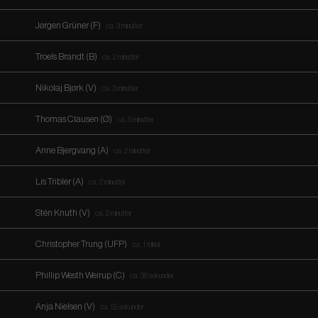
Jørgen Grüner (F)
ca. 3 minutter
Troels Brandt (B)
ca. 2 minutter
Nikolaj Bjørk (V)
ca. 3 minutter
Thomas Clausen (Ø)
ca. 5 minutter
Anne Bjergvang (A)
ca. 2 minutter
Lis Tribler (A)
ca. 2 minutter
Stén Knuth (V)
ca. 2 minutter
Christopher Trung (UFP)
ca. 1 minut
Phillip Westh Weirup (C)
ca. 39 sekunder
Anja Nielsen (V)
ca. 55 sekunder