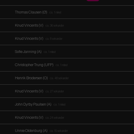
Thomas Clausen (Ø)
ca. 1 minut
Knud Vincents (V)
ca. 36 sekunder
Knud Vincents (V)
ca. 8 sekunder
Sofie Janning (A)
ca. 1 minut
Christopher Trung (UFP)
ca. 1 minut
Henrik Brodersen (O)
ca. 48 sekunder
Knud Vincents (V)
ca. 27 sekunder
John Dyrby Paulsen (A)
ca. 1 minut
Knud Vincents (V)
ca. 24 sekunder
Unnie Oldenburg (A)
ca. 15 sekunder