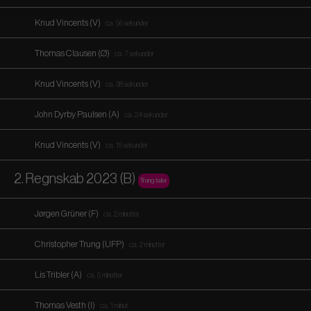
Knud Vincents (V)
ca. 56 sekunder
Thomas Clausen (Ø)
ca. 7 sekunder
Knud Vincents (V)
ca. 38 sekunder
John Dyrby Paulsen (A)
ca. 24 sekunder
Knud Vincents (V)
ca. 19 sekunder
2. Regnskab 2023 (B)
Trung taler
Jørgen Grüner (F)
ca. 2 minutter
Christopher Trung (UFP)
ca. 2 minutter
Lis Tribler (A)
ca. 5 minutter
Thomas Vesth (I)
ca. 1 minut