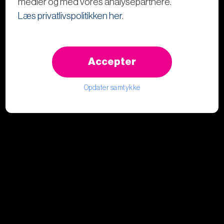
medier og med vores analysepartnere.
Læs privatlivspolitikken her
.
Accepter
Opdater samtykke