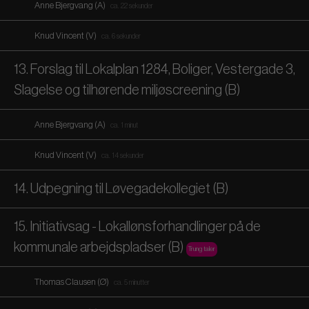
Anne Bjergvang (A)
ca. 22 sekunder
Knud Vincent (V)
ca. 6 sekunder
13. Forslag til Lokalplan 1284, Boliger, Vestergade 3,
Slagelse og tilhørende miljøscreening (B)
Anne Bjergvang (A)
ca. 1 minut
Knud Vincent (V)
ca. 14 sekunder
14. Udpegning til Løvegadekollegiet (B)
15. Initiativsag - Lokallønsforhandlinger på de
kommunale arbejdspladser (B)
Trung taler
Thomas Clausen (Ø)
ca. 5 minutter