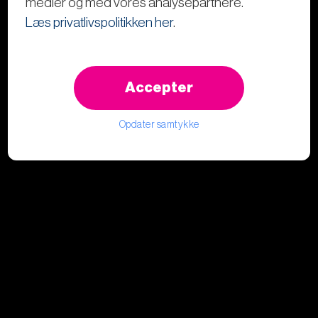
medier og med vores analysepartnere.
Læs privatlivspolitikken her
.
Accepter
Opdater samtykke