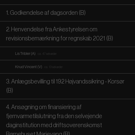
1. Godkendelse af dagsorden (B)
2. Henvendelse fra Ankestyrelsen om
revisionsbemærkning for regnskab 2021 (B)
Lis Tribler (A)
ca. 47 sekunder
Knud Vincent (V)
ca. 13 sekunder
3. Anlægsbevilling til 192 Højvandssikring - Korsør
(B)
4. Ansøgning om finansiering af
fjernvarmetilslutning fra den selvejende
daginstitution med driftsoverenskomst
Børnehuset Marievang (B)