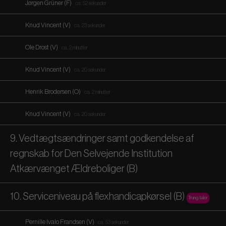
Jørgen Grüner (F)
ca. 52 sekunder
Knud Vincent (V)
ca. 23 sekunder
Ole Drost (V)
ca. 2 minutter
Knud Vincent (V)
ca. 20 sekunder
Henrik Brodersen (O)
ca. 2 minutter
Knud Vincent (V)
ca. 20 sekunder
9. Vedtægtsændringer samt godkendelse af
regnskab for Den Selvejende Institution
Atkærvænget Ældreboliger (B)
10. Serviceniveau på flexhandicapkørsel (B)
Trung taler
Pernille Ivalo Frandsen (V)
ca. 53 sekunder