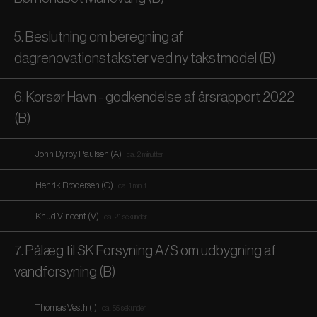
5. Beslutning om beregning af
dagrenovationstakster ved ny takstmodel (B)
6. Korsør Havn - godkendelse af årsrapport 2022
(B)
John Dyrby Paulsen (A)
ca. 2 minutter
Henrik Brodersen (O)
ca. 1 minut
Knud Vincent (V)
ca. 21 sekunder
7. Pålæg til SK Forsyning A/S om udbygning af
vandforsyning (B)
Thomas Vesth (I)
ca. 55 sekunder