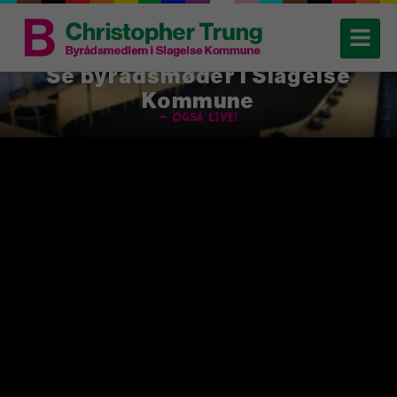
Se byrådsmøder i Slagelse
Kommune
– også live!