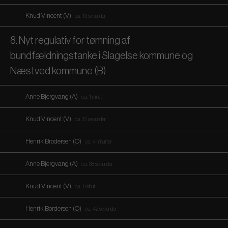
Knud Vincent (V)
ca. 13 sekunder
8. Nyt regulativ for tømning af
bundfældningstanke i Slagelse kommune og
Næstved kommune (B)
Anne Bjergvang (A)
ca. 1 minut
Knud Vincent (V)
ca. 15 sekunder
Henrik Brodersen (O)
ca. 4 minutter
Anne Bjergvang (A)
ca. 38 sekunder
Knud Vincent (V)
ca. 1 minut
Henrik Bordersen (O)
ca. 42 sekunder