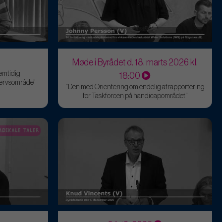
Møde i Byrådet d. 18. marts 2026 kl.
emtidig
18:00
vervsområde"
"Den med Orientering om endelig afrapportering
for Taskforcen på handicapområdet"
ADIKALE TALER