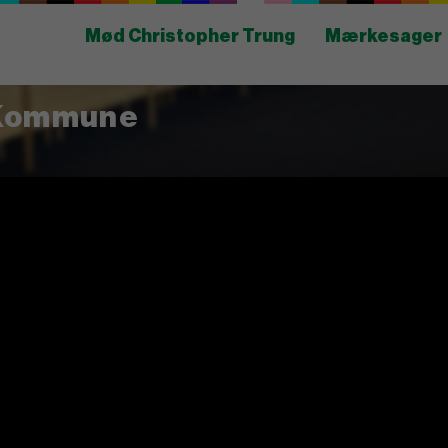
Mød Christopher Trung
Mærkesager
 Kommune