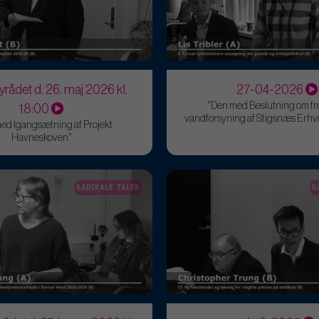
yrådet d. 26. maj 2026 kl.
27-04-2026
"Den med Beslutning om fr
18:00
vandforsyning af Stigsnæs Erh
ed Igangsætning af Projekt
Havneskoven"
RADIKALE TALER
R