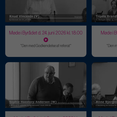
Møde i Byrådet d. 24. juni 2026 kl. 18:00
Møde i B
"Den med Godkendelse af referat"
"Den m