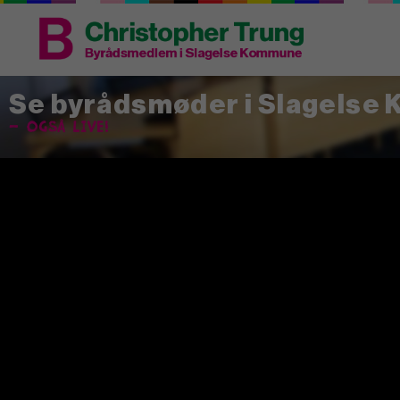
Se byrådsmøder i Slagelse
– også live!