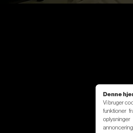
Denne hje
Vi bruger coo
funktioner f
oplysninge
annoncering 