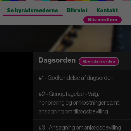
Se byrådsmøderne
Bliv viet
Kontakt
Bliv medlem
Dagsorden
Åben dagsorden
#1 - Godkendelse af dagsorden
#2 - Genoptagelse - Valg,
honorering og omkostninger samt
ansøgning om tillægsbevilling
#3 - Ansøgning om anlægsbevilling -