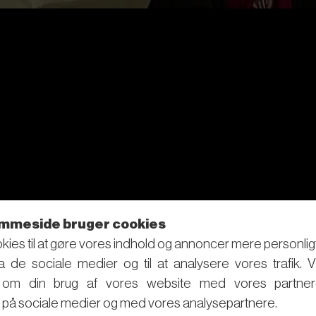
mmeside bruger cookies
kies til at gøre vores indhold og annoncer mere personligt, t
ra de sociale medier og til at analysere vores trafik. 
r om din brug af vores website med vores partner
på sociale medier og med vores analysepartnere.