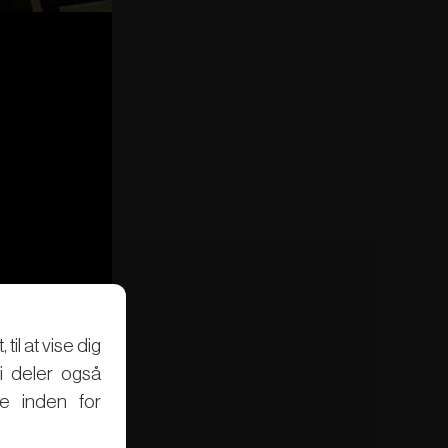
il at vise dig
Vi deler også
e inden for