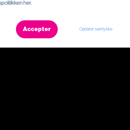
spolitikken her
.
Accepter
Opdater samtykke