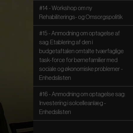
#14 - Workshop om ny
Rehabiliterings- og Omsorgspolitik
#15 - Anmodning om optagelse af
sag: Etablering af den i
budgetaftalen omtalte tværfaglige
task-force for børnefamilier med
sociale og økonomiske problemer -
Enhedslisten
#16 - Anmodning om optagelse sag:
Investering i solcelleanlæg -
Enhedslisten