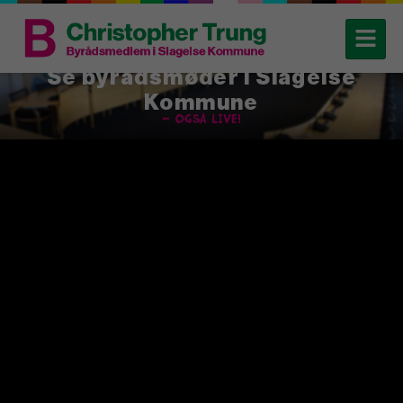
Se byrådsmøder i Slagelse
Kommune
– også live!