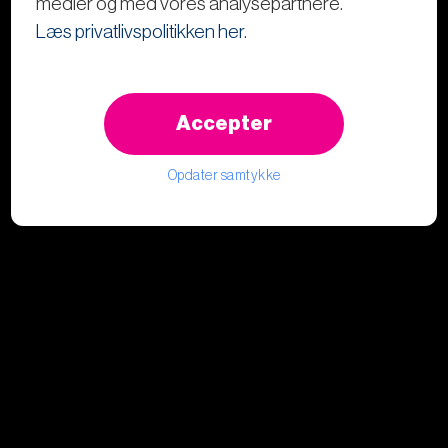
medier og med vores analysepartnere.
Læs privatlivspolitikken her
.
Accepter
Opdater samtykke