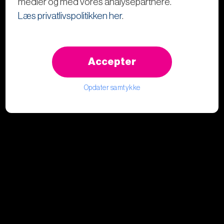
medier og med vores analysepartnere.
Læs privatlivspolitikken her
.
Accepter
Opdater samtykke