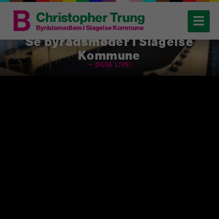
Se byrådsmøder i Slagelse
Kommune
– også live!