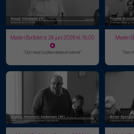
Møde i Byrådet d. 24. juni 2026 kl. 18:00
Møde i B
"Den med Godkendelse af referat"
"Den m