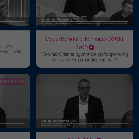
Kommunes deltagelse i Folkemødet
- Enhedslisten (B)
Møde i Byrådet d. 18. marts 2026 kl.
emtidig
18:00
vervsområde"
"Den med Orientering om endelig afrapportering
for Taskforcen på handicapområdet"
ADIKALE TALER