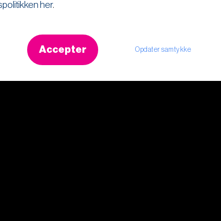
spolitikken her
.
Accepter
Opdater samtykke