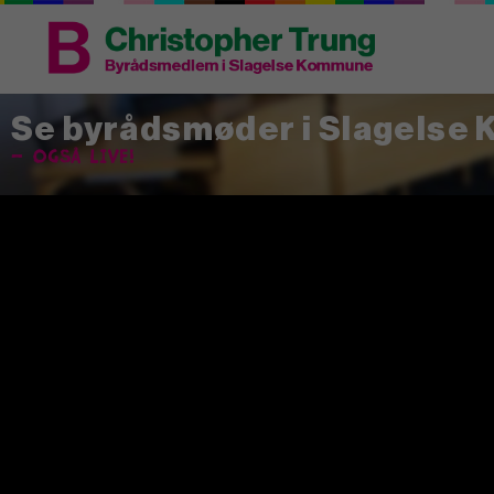
Se byrådsmøder i Slagelse
– også live!