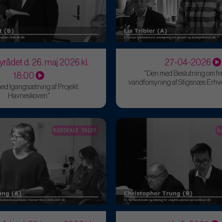
yrådet d. 26. maj 2026 kl.
27-04-2026
"Den med Beslutning om fr
18:00
vandforsyning af Stigsnæs Erh
ed Igangsætning af Projekt
Havneskoven"
RADIKALE TALER
R