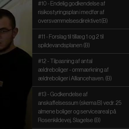
#10 - Endelig godkendelse af
risikostyringsplan i medfør af
oversvømmelsesdirektivet(B)
#11 - Forslag til tillæg 1 og 2 til
spildevandsplanen (B)
#12 - Tilpasning af antal
ældreboliger - ommærkning af
ældreboliger i Alliancehaven. (B)
#13 - Godkendelse af
anskaffelsessum (skema B) vedr. 25
almene boliger og serviceareal på
Rosenkildevej, Slagelse (B)