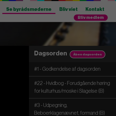
Se byrådsmøderne
Bliv viet
Kontakt
Bliv medlem
Dagsorden
Åben dagsorden
#1 - Godkendelse af dagsorden
#22 - Hvidbog - Forudgående høring
for kulturhus/moske i Slagelse (B)
#3 - Udpegning,
Beboerklagenævnet, formand (B)