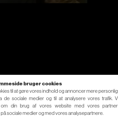
mmeside bruger cookies
kies til at gøre vores indhold og annoncer mere personligt, t
ra de sociale medier og til at analysere vores trafik. 
r om din brug af vores website med vores partner
på sociale medier og med vores analysepartnere.