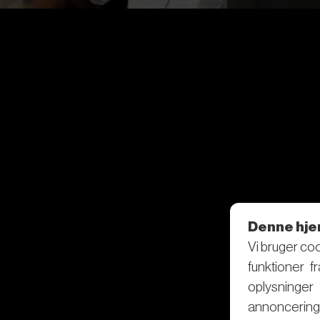
Denne hje
Vi bruger coo
funktioner f
oplysninge
annoncering 