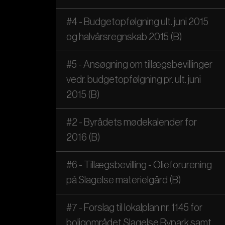
#4 - Budgetopfølgning ult. juni 2015
og halvårsregnskab 2015 (B)
#5 - Ansøgning om tillægsbevillinger
vedr. budgetopfølgning pr. ult. juni
2015 (B)
#2 - Byrådets mødekalender for
2016 (B)
#6 - Tillægsbevilling - Olieforurening
på Slagelse materielgård (B)
#7 - Forslag til lokalplan nr. 1145 for
boligområdet Slagelse Bypark samt