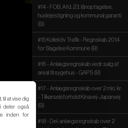
#14 - FOB, Afd. 23, lånoptagelse,
huslejestigning og kommunal garanti
(B)
#15 Kollektiv Trafik - Regnskab 2014
for Slagelse Kommune (B)
#16 - Anlægsregnskab vedr. salg af
areal til sygehus - GAPS (B)
#17 - Anlægsregnskab over 2 mio. kr.
- Tilkørselsforhold Kinavej-Japanvej
il at vise dig
(B)
Vi deler også
e inden for
#18 - Del-anlægsregnskab over 2