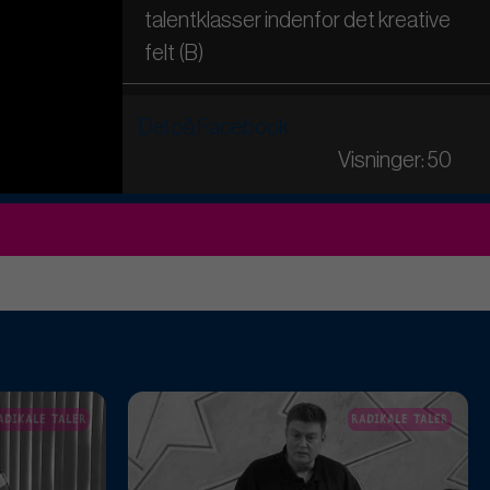
talentklasser indenfor det kreative
felt (B)
#24 - Anmodning om optagelse af
Del på Facebook
sag: Tilskud til Dalmosehallen - Niels
Visninger: 50
O. Pedersen (B)
#25 - Anmodning om optagelse af
sag: Beskrivelse af gode
testresultater i dansk i 2. kl. på
kommunens skoler - Enhedslisten
(B)
ADIKALE TALER
RADIKALE TALER
#26 - Anmodning om optagelse af
sag: Åbenhed omkring Slagelse