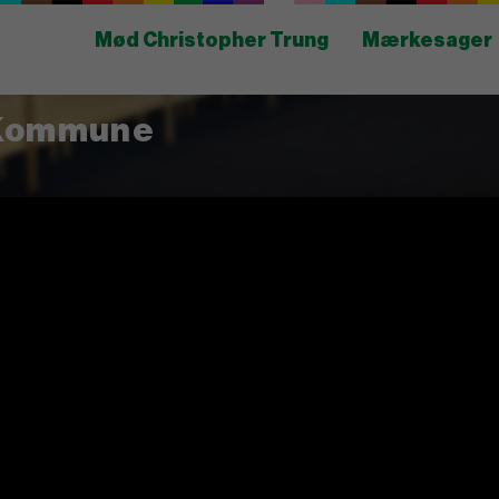
Mød Christopher Trung
Mærkesager
 Kommune