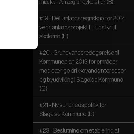
mio. kr. - Anlæg af cykelstier (B)
#19 - Del-anlægsregnskab for 2014
vedr. anlægsprojekt IT-udstyr til
skolerne (B)
#20 - Grundvandsredegørelse til
Kommuneplan 2013 for områder
med særlige drikkevandsinteresser
og byudvikling i Slagelse Kommune
(O)
#21 - Ny sundhedspolitik for
Slagelse Kommune (B)
#23 - Beslutning om etablering af