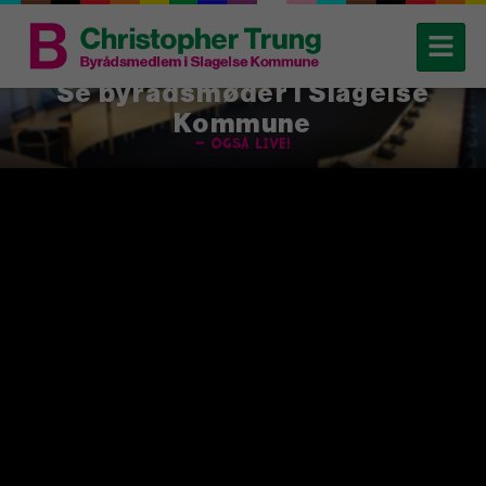
Se byrådsmøder i Slagelse
Kommune
– også live!