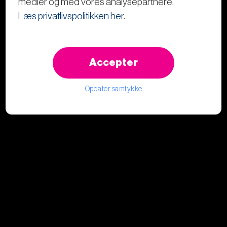
medier og med vores analysepartnere.
Læs privatlivspolitikken her
.
Accepter
Opdater samtykke