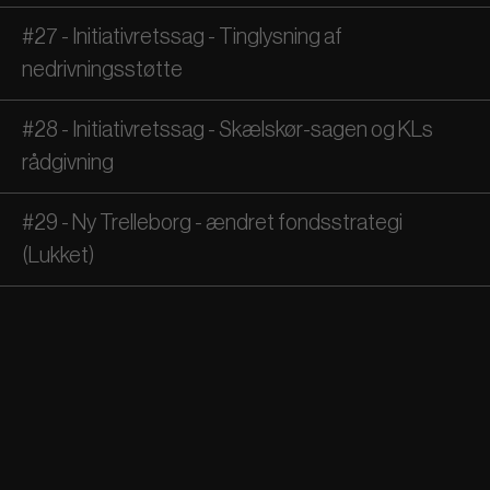
#27 - Initiativretssag - Tinglysning af
nedrivningsstøtte
#28 - Initiativretssag - Skælskør-sagen og KLs
rådgivning
#29 - Ny Trelleborg - ændret fondsstrategi
(Lukket)