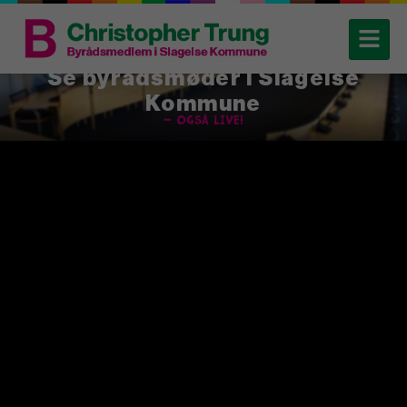
Se byrådsmøder i Slagelse
Kommune
– også live!