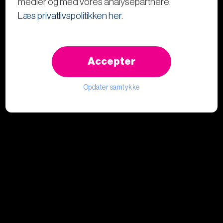
medier og med vores analysepartnere.
Læs privatlivspolitikken her
.
Accepter
Opdater samtykke