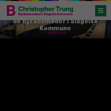
Se byrådsmøder i Slagelse
Kommune
– også live!