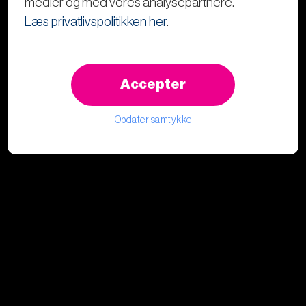
medier og med vores analysepartnere.
Læs privatlivspolitikken her
.
Accepter
Opdater samtykke