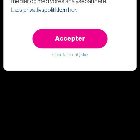
medier og med vores analysepartnere.
Læs privatlivspolitikken her
.
Accepter
Opdater samtykke