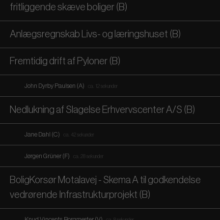
fritliggende skæve boliger (B)
Anlægsregnskab Livs- og læringshuset (B)
Fremtidig drift af Pyloner (B)
John Dyrby Paulsen (A)
ca. 12 sekunder
Nedlukning af Slagelse Erhvervscenter A/S (B)
Jane Dahl (C)
ca. 42 sekunder
Jørgen Grüner (F)
ca. 28 sekunder
BoligKorsør Motalavej - Skema A til godkendelse
vedrørende Infrastrukturprojekt (B)
Knud Vincents, Borgmester (V)
ca. 8 sekunder