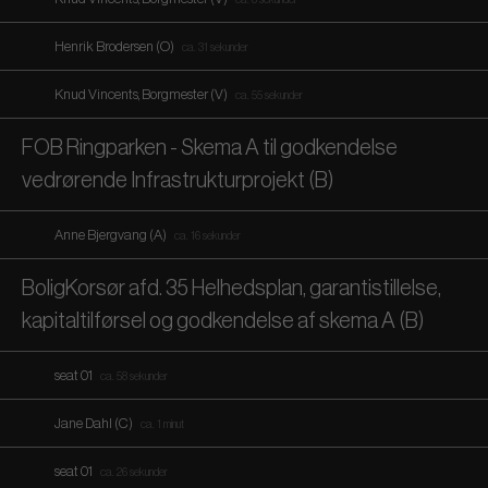
Henrik Brodersen (O)
ca. 31 sekunder
Knud Vincents, Borgmester (V)
ca. 55 sekunder
FOB Ringparken - Skema A til godkendelse
vedrørende Infrastrukturprojekt (B)
Anne Bjergvang (A)
ca. 16 sekunder
BoligKorsør afd. 35 Helhedsplan, garantistillelse,
kapitaltilførsel og godkendelse af skema A (B)
seat 01
ca. 58 sekunder
Jane Dahl (C)
ca. 1 minut
seat 01
ca. 26 sekunder