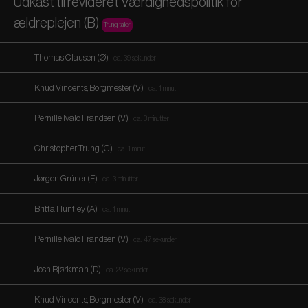
Udkast til revideret Værdighedspolitik for
ældreplejen (B)
Trung taler
Thomas Clausen (Ø)
ca. 39 sekunder
Knud Vincents, Borgmester (V)
ca. 1 minut
Pernille Ivalo Frandsen (V)
ca. 3 minutter
Christopher Trung (C)
ca. 1 minut
Jørgen Grüner (F)
ca. 3 minutter
Britta Huntley (A)
ca. 1 minut
Pernille Ivalo Frandsen (V)
ca. 47 sekunder
Josh Bjørkman (D)
ca. 22 sekunder
Knud Vincents, Borgmester (V)
ca. 38 sekunder