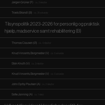
Jørgen Grüner (F)
ca. 3 minutter
Troels Brandt (B)
ca. 38 sekunder
Tilsynspolitik 2023-2026 for personlig og praktisk
hjælp, madservice samt rehabilitering (B)
Thomas Clausen (Ø)
ca. 4 minutter
Knud Vincents, Borgmester (V)
ca. 5 sekunder
Stén Knuth (V)
ca. 3 minutter
Knud Vincents, Borgmester (V)
ca. 5 sekunder
John Dyrby Paulsen (A)
ca. 2 minutter
Sofie Janning (A)
ca. 1 minut