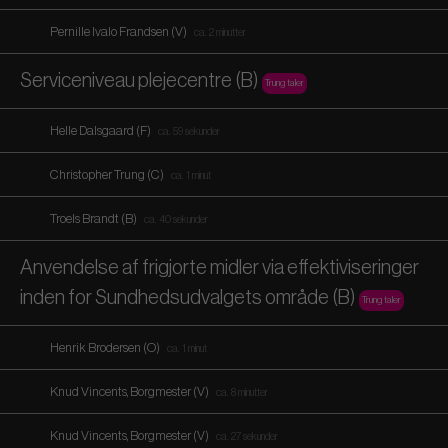
Pernille Ivalo Frandsen (V)
ca. 2 minutter
Serviceniveau plejecentre (B)
Trung taler
Helle Dalsgaard (F)
ca. 59 sekunder
Christopher Trung (C)
ca. 1 minut
Troels Brandt (B)
ca. 40 sekunder
Anvendelse af frigjorte midler via effektiviseringer
inden for Sundhedsudvalgets område (B)
Trung taler
Henrik Brodersen (O)
ca. 1 minut
Knud Vincents, Borgmester (V)
ca. 8 minutter
Knud Vincents, Borgmester (V)
ca. 27 sekunder