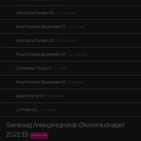
John Dyrby Paulsen (A)
ca. 14 sekunder
Knud Vincents, Borgmester (V)
ca. 9 sekunder
John Dyrby Paulsen (A)
ca. 32 sekunder
Knud Vincents, Borgmester (V)
ca. 17 sekunder
Christopher Trung (C)
ca. 1 minut
Knud Vincents, Borgmester (V)
ca. 2 minutter
Jørgen Grüner (F)
ca. 3 minutter
Lis Tribler (A)
ca. 2 minutter
Samlesag Anlægsregnskab Økonomiudvalget
2022 (B)
Radikale taler