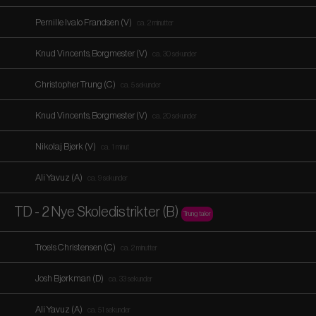
Pernille Ivalo Frandsen (V)
ca. 2 minutter
Knud Vincents, Borgmester (V)
ca. 30 sekunder
Christopher Trung (C)
ca. 5 sekunder
Knud Vincents, Borgmester (V)
ca. 20 sekunder
Nikolaj Bjørk (V)
ca. 1 minut
Ali Yavuz (A)
ca. 9 sekunder
TD - 2 Nye Skoledistrikter (B)
Trung taler
Troels Christensen (C)
ca. 2 minutter
Josh Bjørkman (D)
ca. 33 sekunder
Ali Yavuz (A)
ca. 51 sekunder