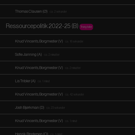
Thomas Clausen (Ø)
ca. 2 sekunder
Ressourcepolitik 2022-25 (B)
Trung taler
Knud Vincents, Borgmester (V)
ca. 16 sekunder
Sofie Janning (A)
ca. 2 minutter
Knud Vincents, Borgmester (V)
ca. 2 minutter
Lis Tribler (A)
ca. 1 minut
Knud Vincents, Borgmester (V)
ca. 42 sekunder
Josh Bjørkman (D)
ca. 23 sekunder
Knud Vincents, Borgmester (V)
ca. 1 minut
Henrik Brodersen (O)
ca. 1 minut