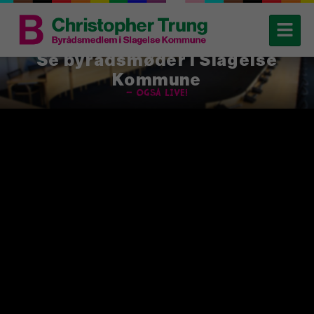
Se byrådsmøder i Slagelse
Kommune
– også live!