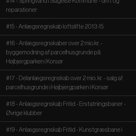
#14 - Springvand i Slagelse Kommune - drift og
reparationer
#15 - Anlægsregnskab loftslifte 2013-15
#16 - Anlægsregnskaber over 2 mio.kr. -
byggemodning af parcelhusgrunde på
Højbjergparken i Korsør
#17 - Delanlægsregnskab over 2 mio. kr. - salg af
parcelhusgrunde i Højbjergparken i Korsør
#18 - Anlægsregnskab Fritid - Erstatningsbaner -
Øvrige klubber
#19 - Anlægsregnskab Fritid - Kunstgræsbane i