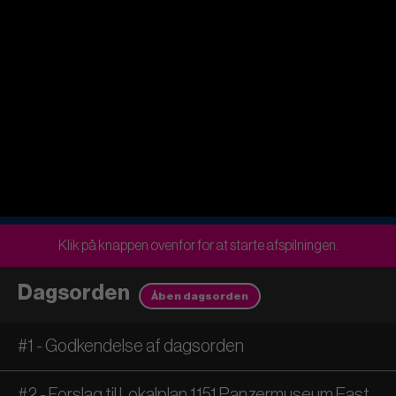
Klik på knappen ovenfor for at starte afspilningen.
Dagsorden
Åben dagsorden
#1 - Godkendelse af dagsorden
#2 - Forslag til Lokalplan 1151 Panzermuseum East