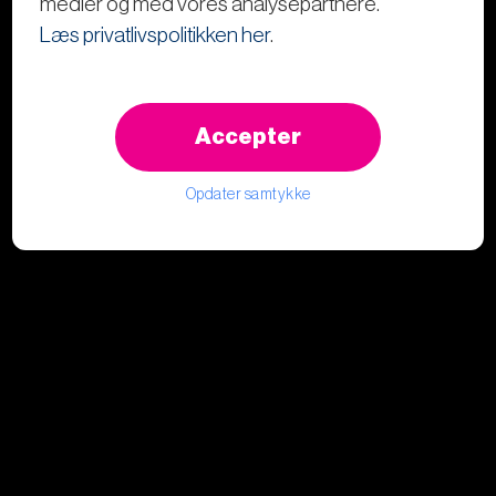
medier og med vores analysepartnere.
Læs privatlivspolitikken her
.
Accepter
Opdater samtykke