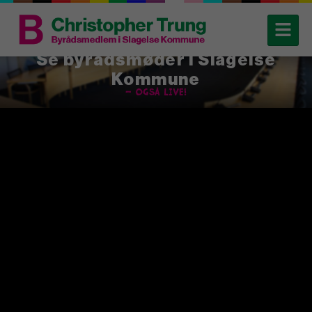
Se byrådsmøder i Slagelse
Kommune
– også live!