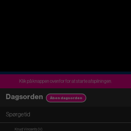
Klik på knappen ovenfor for at starte afspilningen.
Dagsorden
Åben dagsorden
Spørgetid
Knud Vincents (V)