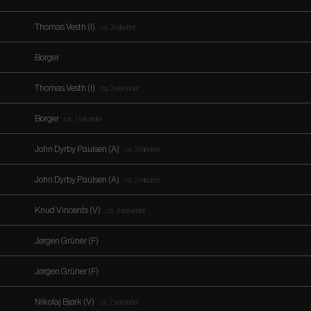
Thomas Vesth (I)
ca. 3 minutter
Borger
Thomas Vesth (I)
ca. 3 sekunder
Borger
ca. 1 sekunder
John Dyrby Paulsen (A)
ca. 3 minutter
John Dyrby Paulsen (A)
ca. 2 minutter
Knud Vincents (V)
ca. 4 sekunder
Jørgen Grüner (F)
Jørgen Grüner (F)
Nikolaj Bjørk (V)
ca. 7 sekunder