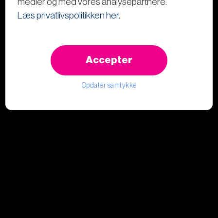
medier og med vores analysepartnere.
Læs privatlivspolitikken her
.
Accepter
Opdater samtykke