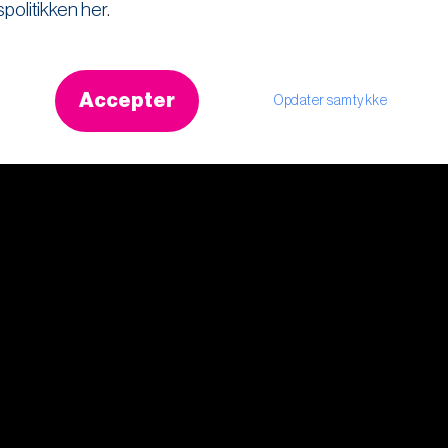
spolitikken her
.
Accepter
Opdater samtykke