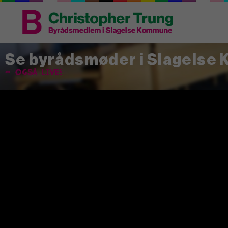
Se byrådsmøder i Slagelse
– også live!