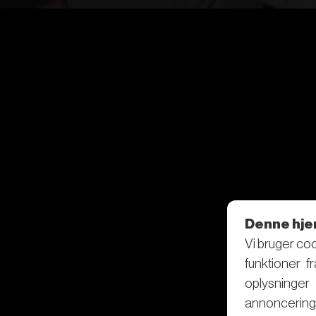
Denne hje
Vi bruger coo
funktioner f
oplysninge
annoncering 