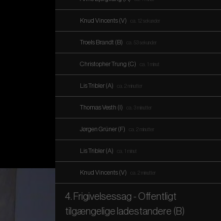
Knud Vincents (V)
ca. 12 sekunder
Troels Brandt (B)
ca. 53 sekunder
Christopher Trung (C)
ca. 1 minut
Lis Tribler (A)
ca. 2 minutter
Thomas Vesth (I)
ca. 3 minutter
Jørgen Grüner (F)
ca. 2 minutter
Lis Tribler (A)
ca. 1 minut
Knud Vincents (V)
ca. 2 minutter
4. Frigivelsessag - Offentligt
tilgængelige ladestandere (B)