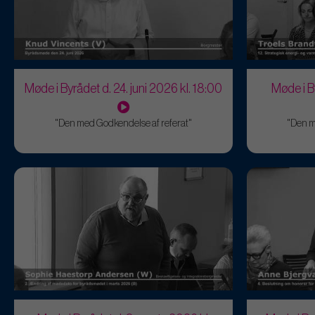
Møde i Byrådet d. 24. juni 2026 kl. 18:00
Møde i B
"Den med Godkendelse af referat"
"Den m