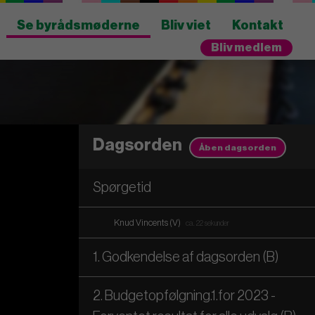
Se byrådsmøderne
Bliv viet
Kontakt
Bliv medlem
Dagsorden
Åben dagsorden
Spørgetid
Knud Vincents (V)
ca. 22 sekunder
1. Godkendelse af dagsorden (B)
2. Budgetopfølgning.1.for 2023 -