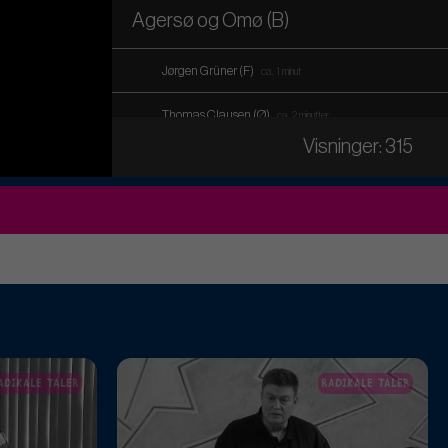
Agersø og Omø (B)
Jørgen Grüner (F)
ca. 1 minut
Thomas Clausen (Ø)
ca. 2 minutter
Visninger: 315
Knud Vincents (V)
ca. 1 minut
9. Endelig vedtagelse af tillæg nr. 8 til
spildevandsplan 2019 - kloakering af
Dalvang
Jørgen Grüner (F)
ca. 2 minutter
Thomas Clausen (Ø)
ca. 34 sekunder
ADIKALE TALER
RADIKALE TALER
Knud Vincents (V)
ca. 12 sekunder