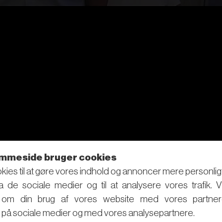
mmeside bruger cookies
kies til at gøre vores indhold og annoncer mere personligt, t
ra de sociale medier og til at analysere vores trafik. 
r om din brug af vores website med vores partner
på sociale medier og med vores analysepartnere.