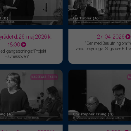
yrådet d. 26. maj 2026 kl.
27-04-2026
"Den med Beslutning om fr
18:00
vandforsyning af Stigsnæs Erh
ed Igangsætning af Projekt
Havneskoven"
RADIKALE TALER
R