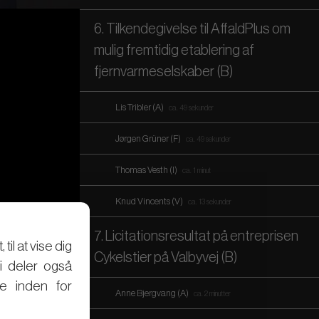
6. Tilkendegivelse til AffaldPlus om
mulig fremtidig etablering af
fjernvarmeselskaber (B)
Lis Tribler (A)
ca. 49 sekunder
Jørgen Grüner (F)
ca. 49 sekunder
Thomas Vesth (I)
ca. 1 minut
Knud Vincents (V)
ca. 13 sekunder
7. Licitationsresultat på entreprisen
il at vise dig
Cykelstier på Valbyvej (B)
Vi deler også
e inden for
Anne Bjergvang (A)
ca. 2 minutter