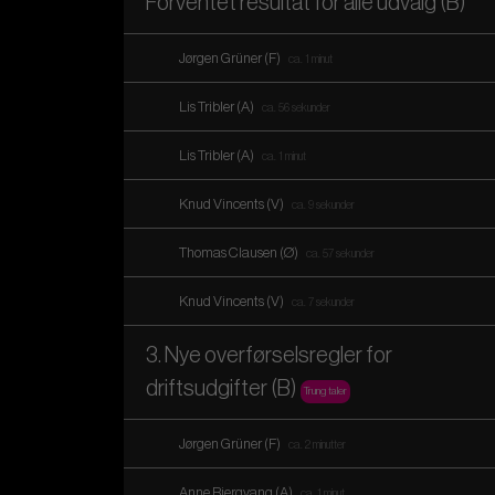
Forventet resultat for alle udvalg (B)
Jørgen Grüner (F)
ca. 1 minut
Lis Tribler (A)
ca. 56 sekunder
Lis Tribler (A)
ca. 1 minut
Knud Vincents (V)
ca. 9 sekunder
Thomas Clausen (Ø)
ca. 57 sekunder
Knud Vincents (V)
ca. 7 sekunder
3. Nye overførselsregler for
driftsudgifter (B)
Trung taler
Jørgen Grüner (F)
ca. 2 minutter
Anne Bjergvang (A)
ca. 1 minut