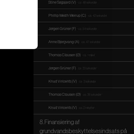
Stine Søgaard (V)
ca. 48 sekunder
Phillip Westh Weirup (C)
ca. 43 sekunder
Jørgen Grüner (F)
ca. 54 sekunder
Anne Bjergvang (A)
ca. 47 sekunder
Thomas Clausen (Ø)
ca. 1 minut
Jørgen Grüner (F)
ca. 33 sekunder
Knud Vincents (V)
ca. 3 sekunder
Thomas Clausen (Ø)
ca. 36 sekunder
Knud Vincents (V)
ca. 2 minutter
8. Finansiering af
grundvandsbeskyttelsesindsats på