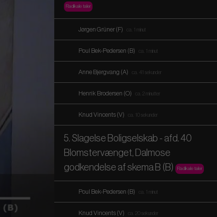
Radikale taler
Jørgen Grüner (F)
ca. 1 minut
Poul Bek-Pedersen (B)
ca. 1 minut
Anne Bjergvang (A)
ca. 41 sekunder
Henrik Brodersen (O)
ca. 2 minutter
Knud Vincents (V)
ca. 10 sekunder
5. Slagelse Boligselskab - afd. 40
Blomstervænget, Dalmose
godkendelse af skema B (B)
Radikale taler
Poul Bek-Pedersen (B)
ca. 1 minut
Knud Vincents (V)
ca. 20 sekunder