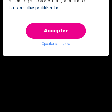
medier og med vores analysepartnere.
Læs privatlivspolitikken her
.
Accepter
Opdater samtykke