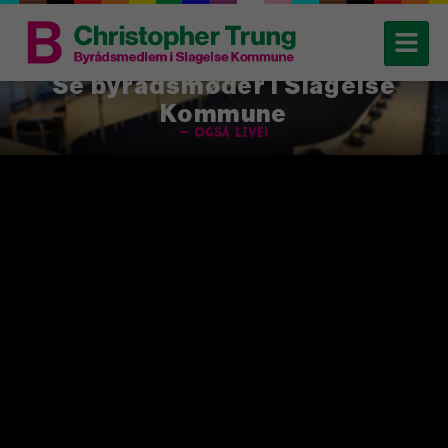
Se byrådsmøder i Slagelse
Kommune
– også live!